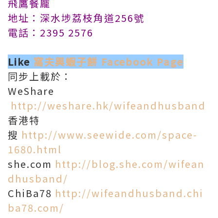
飛鷹餐龐
地址：深水埗荔枝角道256號
電話：2395 2576
Like
窩夫與蝦子餅 Facebook Page
同步上載於：
WeShare
http://weshare.hk/wifeandhusband
香港特
搜
http://www.seewide.com/space-
1680.html
she.com
http://blog.she.com/wifean
dhusband/
ChiBa78
http://wifeandhusband.chi
ba78.com/