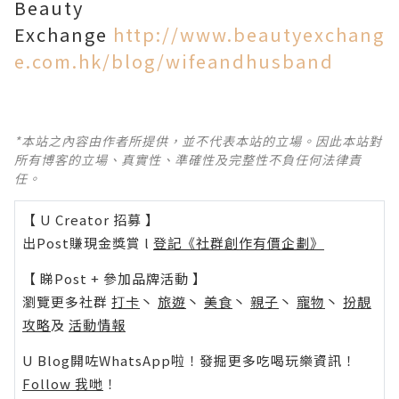
Beauty
Exchange
http://www.beautyexchang
e.com.hk/blog/wifeandhusband
*本站之內容由作者所提供，並不代表本站的立場。因此本站對
所有博客的立場、真實性、準確性及完整性不負任何法律責
任。
【 U Creator 招募 】
出Post賺現金獎賞 l
登記《社群創作有價企劃》
【 睇Post + 參加品牌活動 】
瀏覽更多社群
打卡
丶
旅遊
丶
美食
丶
親子
丶
寵物
丶
扮靚
攻略
及
活動情報
U Blog開咗WhatsApp啦！發掘更多吃喝玩樂資訊！
Follow 我哋
！