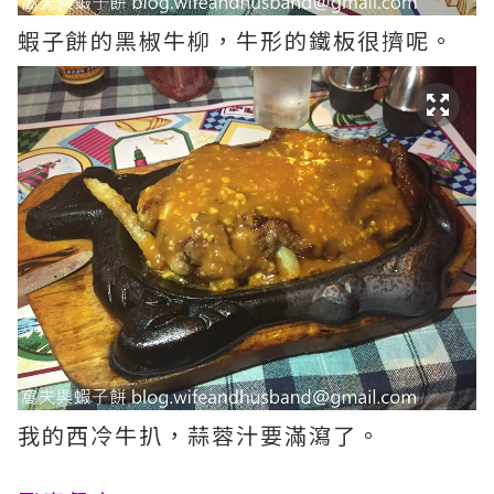
蝦子餅的黑椒牛柳，牛形的鐵板很擠呢。
我的西冷牛扒，蒜蓉汁要滿瀉了。