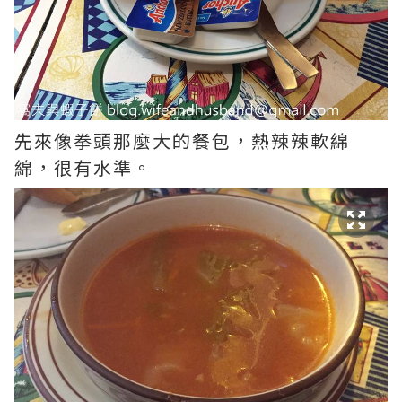
先來像拳頭那麼大的餐包，熱辣辣軟綿
綿，很有水準。