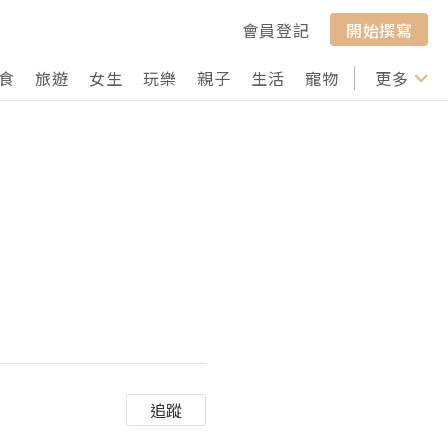
會員登記
開始撰寫
食
旅遊
女生
玩樂
親子
生活
寵物
行山
更多
打卡
追蹤