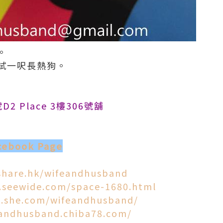
。
試一呎長熱狗。
 Place 3樓306號舖
book Page
share.hk/wifeandhusband
.seewide.com/space-1680.html
g.she.com/wifeandhusband/
eandhusband.chiba78.com/