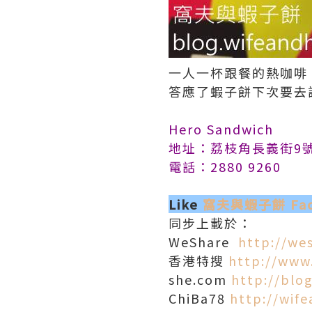
一人一杯跟餐的熱咖啡
答應了蝦子餅下次要去
Hero Sandwich
地址：荔枝角長義街9號D2
電話：2880 9260
Like
窩夫與蝦子餅 Face
同步上載於：
WeShare
http://we
香港特搜
http://www
she.com
http://blo
ChiBa78
http://wif