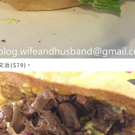
治($79)。