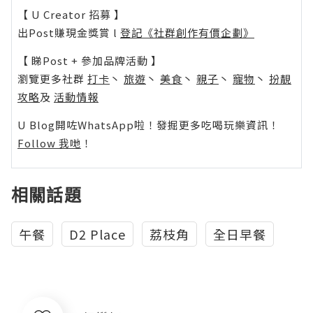
【 U Creator 招募 】
出Post賺現金獎賞 l
登記《社群創作有價企劃》
【 睇Post + 參加品牌活動 】
瀏覽更多社群
打卡
丶
旅遊
丶
美食
丶
親子
丶
寵物
丶
扮靚
攻略
及
活動情報
U Blog開咗WhatsApp啦！發掘更多吃喝玩樂資訊！
Follow 我哋
！
相關話題
午餐
D2 Place
荔枝角
全日早餐