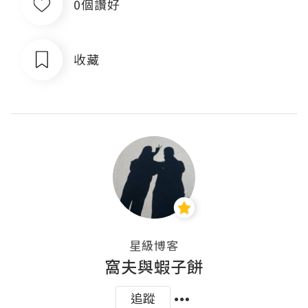
0個讚好
收藏
星級博客
窩夫與蝦子餅
追蹤