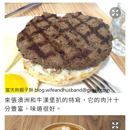
來張澳洲和牛漢堡扒的特寫，它的肉汁十
分豐富，味遁很好。