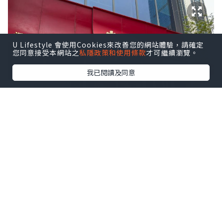
U Lifestyle 會使用Cookies來改善您的網站體驗，請確定
您同意接受本網站之
私隱政策和使用條款
才可繼續瀏覽。
我已閱讀及同意
窩夫看過內地的綜藝節目《宇宙閃爍請注
意》後，一直想嚐嚐東北菜，機會來了，
一於光顧「老鄭家」。