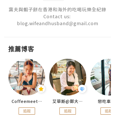
窩夫與蝦子餅在香港和海外的吃喝玩樂全紀錄

Contact us: 
blog.wifeandhusband@gmail.com
推薦博客
ey
Coffeemeetjojo
艾華斯@鄭大小姐工房
戀吃車
追蹤
追蹤
追蹤