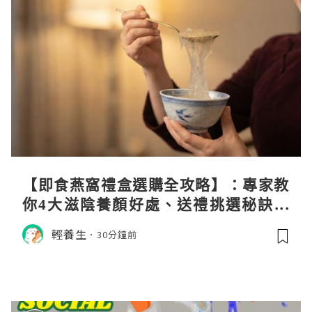
【即食燕窩禮盒選購全攻略】：專家教
你4大滋陰養顏好處、送禮挑選秘訣與
日常食用心得
輕養生
30分鐘前