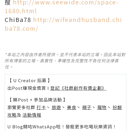
搜
http://www.seewide.com/space-
1680.html
ChiBa78
http://wifeandhusband.chi
ba78.com/
*本站之內容由作者所提供，並不代表本站的立場。因此本站對
所有博客的立場、真實性、準確性及完整性不負任何法律責
任。
【 U Creator 招募 】
出Post賺現金獎賞 l
登記《社群創作有價企劃》
【 睇Post + 參加品牌活動 】
瀏覽更多社群
打卡
丶
旅遊
丶
美食
丶
親子
丶
寵物
丶
扮靚
攻略
及
活動情報
U Blog開咗WhatsApp啦！發掘更多吃喝玩樂資訊！