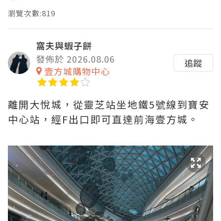
瀏覽次數:819
窩夫與蝦子餅
發佈於 2026.08.06
追蹤
壹方城購物中心
離開大悅城，從靈芝站坐地鐵5號線到寶安
中心站，經F出口即可直達前海壹方城。