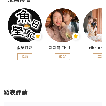
urnal
魚堅日記
思思賢 ChillMyBabe
rikala
追蹤
追蹤
追蹤
發表評論