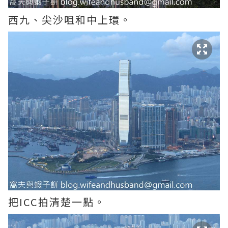
西九、尖沙咀和中上環。
把ICC拍清楚一點。