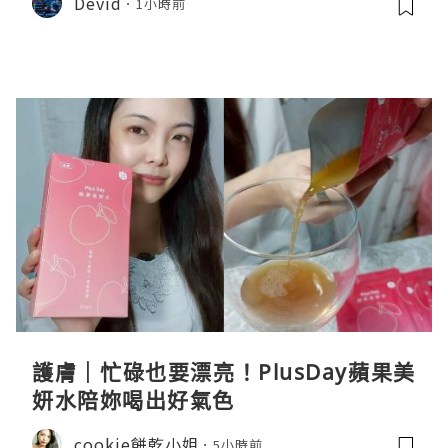
Devid
1小時前
護膚｜忙碌也要漂亮！PlusDay蘋果美
妍水陪妳喝出好氣色
cookie餅乾小姐
5小時前