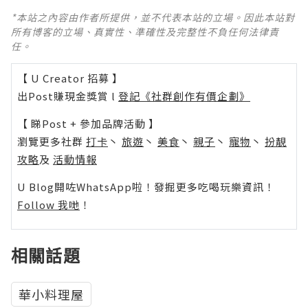
*本站之內容由作者所提供，並不代表本站的立場。因此本站對
所有博客的立場、真實性、準確性及完整性不負任何法律責
任。
【 U Creator 招募 】
出Post賺現金獎賞 l
登記《社群創作有價企劃》
【 睇Post + 參加品牌活動 】
瀏覽更多社群
打卡
丶
旅遊
丶
美食
丶
親子
丶
寵物
丶
扮靚
攻略
及
活動情報
U Blog開咗WhatsApp啦！發掘更多吃喝玩樂資訊！
Follow 我哋
！
相關話題
華小料理屋