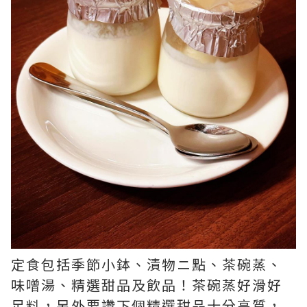
定食包括季節小鉢、漬物ニ點、茶碗蒸、
味噌湯、精選甜品及飲品！茶碗蒸好滑好
足料，另外要讚下個精選甜品十分高質，