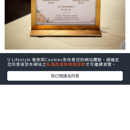
深耕多年的潮州菜老字號，最近推出 59 周
U Lifestyle 會使用Cookies來改善您的網站體驗，請確定
年套餐，一次過可以品嘗到鮑魚、花膠、
您同意接受本網站之
私隱政策和使用條款
才可繼續瀏覽。
蟹肉及多款潮州特色菜，真係非常豐富！
我已閱讀及同意
人少或者兩個人拍拖食中菜，最適合就係
點呢啲套餐～