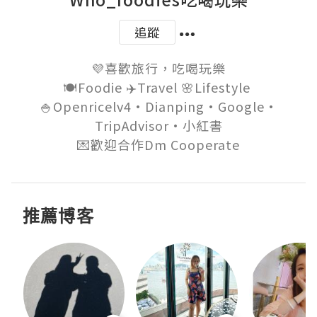
追蹤
💜喜歡旅行，吃喝玩樂

🍽Foodie ✈️Travel 🌸Lifestyle 

🍚Openricelv4·Dianping·Google·

TripAdvisor·小紅書

推薦博客