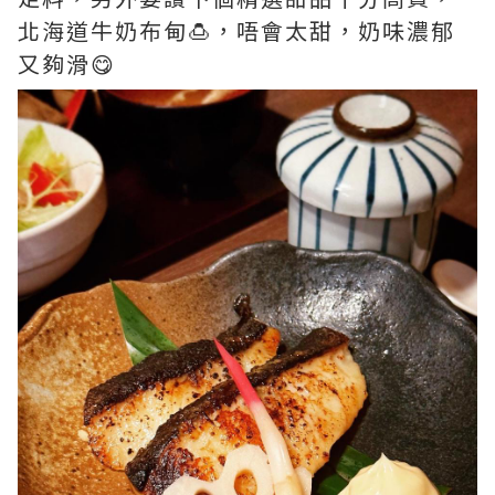
北海道牛奶布甸🍮，唔會太甜，奶味濃郁
又夠滑😋