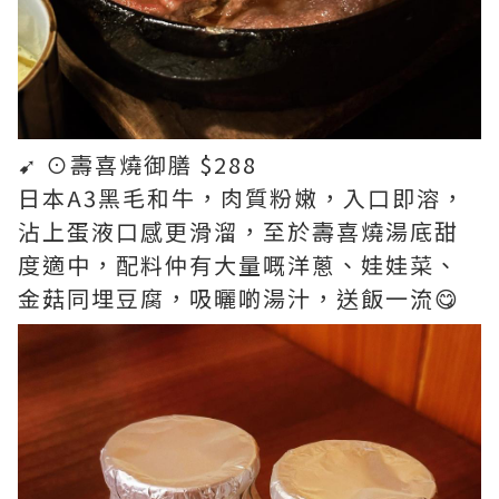
➹ ⊙壽喜燒御膳 $288
日本A3黑毛和牛，肉質粉嫩，入口即溶，
沾上蛋液口感更滑溜，至於壽喜燒湯底甜
度適中，配料仲有大量嘅洋蔥、娃娃菜、
金菇同埋豆腐，吸曬啲湯汁，送飯一流😋