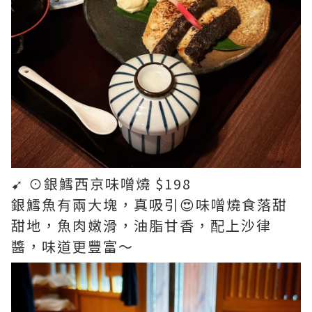
➹ ⊙銀鱈西京味噌燒 $198
銀鱈魚有兩大塊，真吸引😍味噌燒食落甜
甜地，魚肉嫩滑，油脂甘香，配上沙律
醬，味道更豐富～