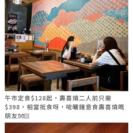
午市定食$128起，壽喜燒二人前只需
$398，相當抵食呀，啱曬鐘意食壽喜燒嘅
朋友👐🏻