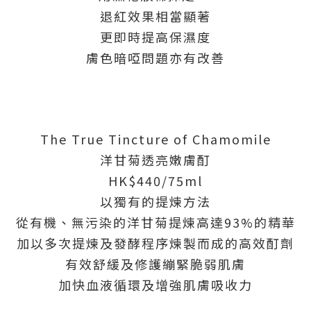
退紅效果相當顯著
更即時提高保濕度
膚色暗啞問題亦有改善
The True Tincture of Chamomile
洋甘菊透亮嫩膚酊
HK$440/75ml
以獨有的提煉方法
從有機、無污染的洋甘菊提煉高達93%的精華
加以多次提煉及發酵程序煉製而成的高效酊劑
有效舒緩及修護繃緊脆弱肌膚
加快血液循環及增強肌膚吸收力