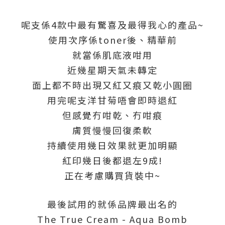
呢支係4款中最有驚喜及最得我心的產品~
使用次序係toner後、精華前
就當係肌底液咁用
近幾星期天氣未轉定
面上都不時出現又紅又痕又乾小圓圈
用完呢支洋甘菊唔會即時退紅
但感覺冇咁乾、冇咁痕
膚質慢慢回復柔軟
持續使用幾日效果就更加明顯
紅印幾日後都退左9成!
正在考慮購買貨裝中~
最後試用的就係品牌最出名的
The True Cream - Aqua Bomb