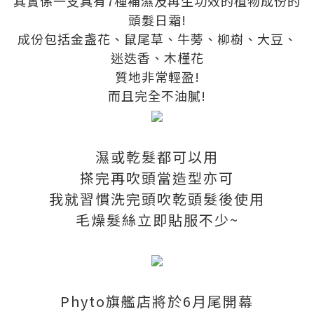
其實係一支具有7種補濕及再生功效的植物成份的
頭髮日霜!
成份包括金盏花、鼠尾草、牛蒡、柳樹、大豆、
迷迭香、木槿花
質地非常輕盈!
而且完全不油膩!
濕或乾髮都可以用
搽完再吹頭當造型亦可
我就習慣洗完頭吹乾頭髮後使用
毛燥髮絲立即貼服不少~
Phyto旗艦店將於6月尾開幕