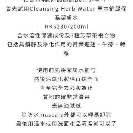
首先試用Cleansing Herb Water 草本舒緩保
濕潔膚水
HK$230/200ml
含水溶性保濕成份及3種芳草茶複合物
包括具鎮靜及淨化作用的貫葉連翹、牛蒡、蒔
蘿
使用前先將潔膚水搖勻
然後沾濕化妝棉再抹全面
直至完全去彩妝為止
質地的確非常清爽
毫無油膩感
除防水mascara外都可以輕易卸除
最後用溫水或用洗面產品清潔就可以了