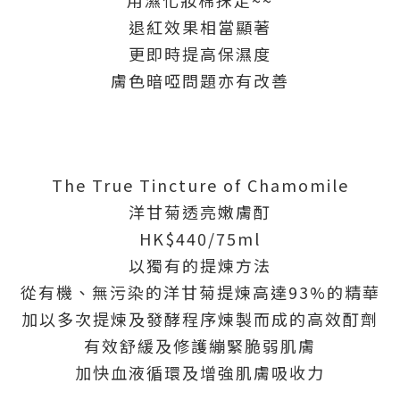
用濕化妝棉抹走~~
退紅效果相當顯著
更即時提高保濕度
膚色暗啞問題亦有改善
The True Tincture of Chamomile
洋甘菊透亮嫩膚酊
HK$440/75ml
以獨有的提煉方法
從有機、無污染的洋甘菊提煉高達93%的精華
加以多次提煉及發酵程序煉製而成的高效酊劑
有效舒緩及修護繃緊脆弱肌膚
加快血液循環及增強肌膚吸收力