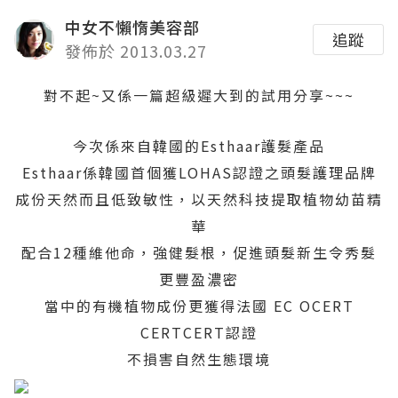
中女不懶惰美容部
追蹤
發佈於 2013.03.27
對不起~又係一篇超級遲大到的試用分享~~~
今次係
來自韓國的
Esthaar護
髮產品
Esthaar係
韓國首個獲
LOHAS
認證之頭髮護理品牌
成份天然而且低致敏性，以天然科技
提取植物幼苗精
華
配合
12
種維他命，強健髮根，促進頭髮新生令秀髮
更豐盈濃密
當中的有機植物成份更獲得法國 EC OCERT
CERTCERT認證
不損害自然生態環境