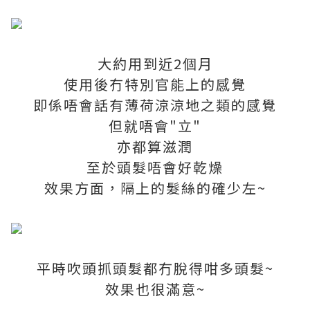
大約用到近2個月
使用後冇特別官能上的感覺
即係唔會話有薄荷涼涼地之類的感覺
但就唔會"立"
亦都算滋潤
至於頭髮唔會好乾燥
效果方面，隔上的髮絲的確少左~
平時吹頭抓頭髮都冇脫得咁多頭髮~
效果也很滿意~