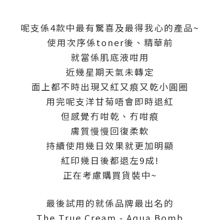
呢支係4款中最有驚喜及最得我心的產品~
使用次序係toner後、精華前
就當係肌底液咁用
近幾星期天氣未轉定
面上都不時出現又紅又痕又乾小圓圈
用完呢支洋甘菊唔會即時退紅
但感覺冇咁乾、冇咁痕
膚質慢慢回復柔軟
持續使用幾日效果就更加明顯
紅印幾日後都退左9成!
正在考慮購買貨裝中~
最後試用的就係品牌最出名的
The True Cream - Aqua Bomb