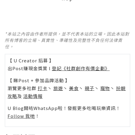
*本站之內容由作者所提供，並不代表本站的立場。因此本站對
所有博客的立場、真實性、準確性及完整性不負任何法律責
任。
【 U Creator 招募 】
出Post賺現金獎賞 l
登記《社群創作有價企劃》
【 睇Post + 參加品牌活動 】
瀏覽更多社群
打卡
丶
旅遊
丶
美食
丶
親子
丶
寵物
丶
扮靚
攻略
及
活動情報
U Blog開咗WhatsApp啦！發掘更多吃喝玩樂資訊！
Follow 我哋
！