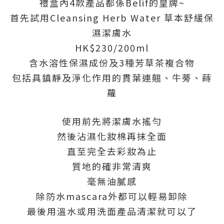
禮盒內4款產品都係Belif的皇牌~
首先試用Cleansing Herb Water 草本舒緩保
濕潔膚水
HK$230/200ml
含水溶性保濕成份及3種芳草茶複合物
包括具鎮靜及淨化作用的貫葉連翹、牛蒡、蒔
蘿
使用前先將潔膚水搖勻
然後沾濕化妝棉再抹全面
直至完全去彩妝為止
質地的確非常清爽
毫無油膩感
除防水mascara外都可以輕易卸除
最後用溫水或用洗面產品清潔就可以了