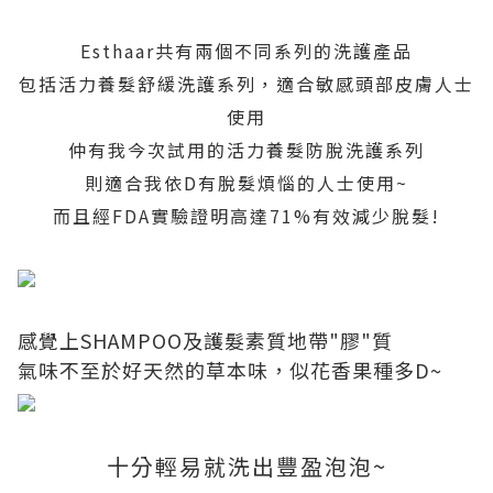
Esthaar
共有兩個不同系列的洗護產品
包括活力養髮舒緩洗護系列，適合敏感頭部皮膚人士
使用
仲有我今次試用的
活力養髮防脫洗護系列
則適合我依D有脫髮煩惱的人士使用~
而且經FDA實驗證明高達71%有效減少脫髮!
感覺上SHAMPOO及護髮素質地帶"膠"質
氣味不至於好天然的草本味，似花香果種多D~
十分輕易就洗出豐盈泡泡~