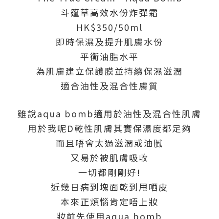
斗篷草高效水份炸彈霜
HK$350/50ml
即時保濕及提升肌膚水份
平衡油脂水平
為肌膚建立保護膜並持續保濕滋潤
適合油性及混合性膚質
雖說aqua bomb適用於油性及混合性肌膚
用於我呢D乾性肌膚其實保濕度都足夠
而且唔會太過滋潤或油膩
又易於被肌膚吸收
一切都剛剛好!
近幾日病到塊面乾到甩哂皮
本來正煩惱肯定唔上妝
妝前先使用aqua bomb