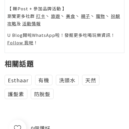
【 睇Post + 參加品牌活動 】
瀏覽更多社群
打卡
丶
旅遊
丶
美食
丶
親子
丶
寵物
丶
扮靚
攻略
及
活動情報
U Blog開咗WhatsApp啦！發掘更多吃喝玩樂資訊！
Follow 我哋
！
相關話題
Esthaar
有機
洗頭水
天然
護髮素
防脫髮
0個讚好