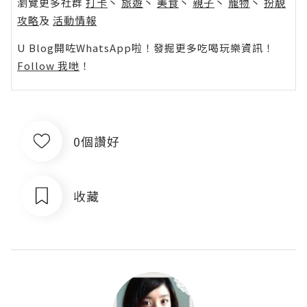
瀏覽更多社群
打卡
丶
旅遊
丶
美食
丶
親子
丶
寵物
丶
扮靚
攻略
及
活動情報
U Blog開咗WhatsApp啦！發掘更多吃喝玩樂資訊！
Follow 我哋
！
0個讚好
收藏