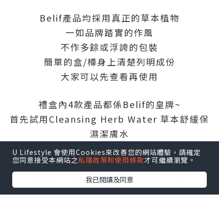
Belif產品均採用真正的草本植物
一如品牌踏實的作風
不作多餘或浮誇的包裝
簡單的盒/樽身上清楚列明成份
大家可以先查看再使用
禮盒內4款產品都係Belif的皇牌~
首先試用Cleansing Herb Water 草本舒緩保
濕潔膚水
HK$230/200ml
U Lifestyle 會使用Cookies來改善您的網站體驗，請確定
您同意接受本網站之
私隱政策和使用條款
才可繼續瀏覽。
含水溶性保濕成份及3種芳草茶複合物
包括具鎮靜及淨化作用的貫葉連翹、牛蒡、蒔
我已閱讀及同意
蘿