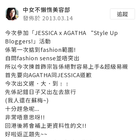
中女不懶惰美容部
追蹤
發佈於 2013.03.14
今次參加「JESSICA x AGATHA “Style Up
Bloggers!」活動
係第一次掂到fashion範圍!
自問fashion sense並唔突出
所以今次揀首飾宗旨係絕對容易上手&超級易襯
首先要向AGATHA同JESSICA道歉
今次出文遲．大．到﹗﹗
先係記錯日子又出左去旅行
(我人還在蘇梅~)
十分趕急呢...
非常唔意思呀!!
回港後將會補上更資料性的文!!
好啦返正題先~~