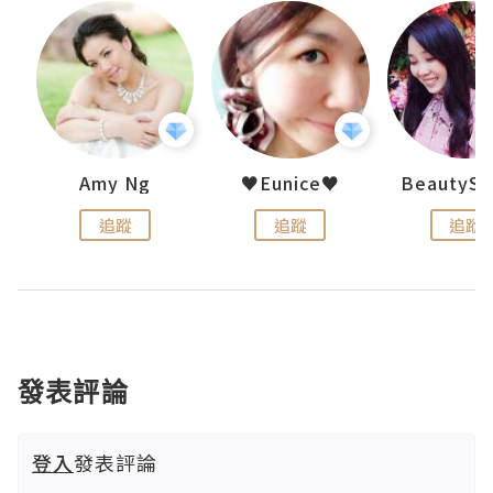
h 夏沫
Amy Ng
♥Eunice♥
追蹤
追蹤
追蹤
發表評論
登入
發表評論