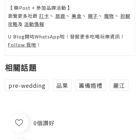
【 睇Post + 參加品牌活動 】
瀏覽更多社群
打卡
丶
旅遊
丶
美食
丶
親子
丶
寵物
丶
扮靚
攻略
及
活動情報
U Blog開咗WhatsApp啦！發掘更多吃喝玩樂資訊！
Follow 我哋
！
相關話題
pre-wedding
品果
籌備婚禮
麗江
0個讚好