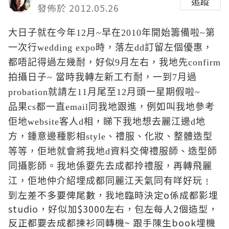
追蹤
發佈於 2012.05.26
大日子就在今年12月~早在2010年開始籌備啦~第
一次行wedding expo時，落左dd訂留左個優惠，
都唔記得過左幾耐，好似9月左右，我地先confirm
拍攝日子~ 當時我轉左新工冇耐，一到7月過
probation就請左11月尾至12月頭一星期假啦~
品果cs都一直email同我地跟進，例如叫我地參考
佢地website客人d相，睇下我地想去麗江邊d地
方，鍾意邊種影相style、禮服、化妝、整體造型
等等，佢地就會將我地d資料交俾禮服師、造型師
同攝影師。我地係要先去成都拎禮服，再轉飛麗
江，佢地仲介紹埋成都同麗江天氣同有咩好玩﹗
到左差不多要俾尾數，我地臨時決定o係成都影埋
studio，好似加$3000左右，包左每人2個造型，
反正都要去成都揀衫同轉機~ 跟手陳生book埋機