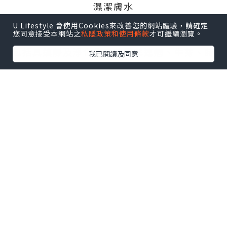
濕潔膚水
HK$230/200ml
U Lifestyle 會使用Cookies來改善您的網站體驗，請確定
您同意接受本網站之
私隱政策和使用條款
才可繼續瀏覽。
含水溶性保濕成份及3種芳草茶複合物
包括具鎮靜及淨化作用的貫葉連翹、牛蒡、蒔
我已閱讀及同意
蘿
使用前先將潔膚水搖勻
然後沾濕化妝棉再抹全面
直至完全去彩妝為止
質地的確非常清爽
毫無油膩感
除防水mascara外都可以輕易卸除
最後用溫水或用洗面產品清潔就可以了
First Aid Anti-Hangover Soothing Mask