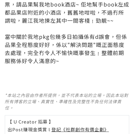
票，請品果幫我地book酒店~ 佢地幫手book左成
都品果店附近的小酒店，舊舊地咁啦，不過冇所
謂啦，麗江我地揀左其中一間客棧﹗勁靚~~
當中關於我地pkg包幾多日拍攝係有d誤會，但係
品果全程態度好好，係以"解決問題"嘅正面態度
去處理，完全冇令人不愉快嘅事發生﹗整體前期
服務係好令人滿意的~
*本站之內容由作者所提供，並不代表本站的立場。因此本站對
所有博客的立場、真實性、準確性及完整性不負任何法律責
任。
【 U Creator 招募 】
出Post賺現金獎賞 l
登記《社群創作有價企劃》