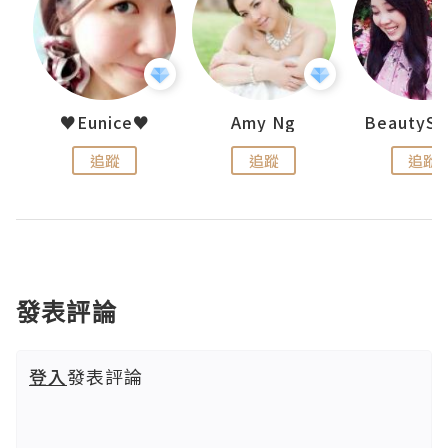
h 夏沫
♥Eunice♥
Amy Ng
追蹤
追蹤
追蹤
發表評論
登入
發表評論