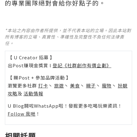
的專業團隊絕對會給你好點子的。
*本站之內容由作者所提供，並不代表本站的立場。因此本站對
所有博客的立場、真實性、準確性及完整性不負任何法律責
任。
【 U Creator 招募 】
出Post賺現金獎賞 l
登記《社群創作有價企劃》
【 睇Post + 參加品牌活動 】
瀏覽更多社群
打卡
丶
旅遊
丶
美食
丶
親子
丶
寵物
丶
扮靚
攻略
及
活動情報
U Blog開咗WhatsApp啦！發掘更多吃喝玩樂資訊！
Follow 我哋
！
相關話題