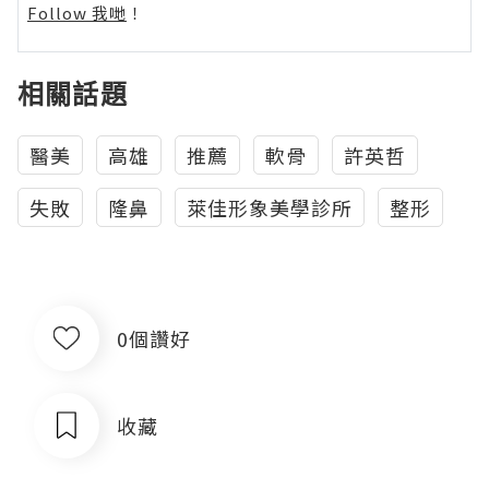
Follow 我哋
！
相關話題
醫美
高雄
推薦
軟骨
許英哲
失敗
隆鼻
萊佳形象美學診所
整形
0個讚好
收藏