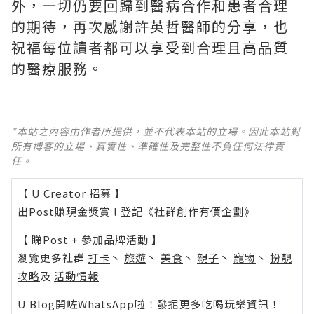
外，一切仍要回歸到醫病合作和患者合理
的期待，再次感謝許英哲醫師的分享，也
祝福每位讀者都可以享受到合理且高品質
的醫療服務。
*本站之內容由作者所提供，並不代表本站的立場。因此本站對
所有博客的立場、真實性、準確性及完整性不負任何法律責
任。
【 U Creator 招募 】
出Post賺現金獎賞 l
登記《社群創作有價企劃》
【 睇Post + 參加品牌活動 】
瀏覽更多社群
打卡
丶
旅遊
丶
美食
丶
親子
丶
寵物
丶
扮靚
攻略
及
活動情報
U Blog開咗WhatsApp啦！發掘更多吃喝玩樂資訊！