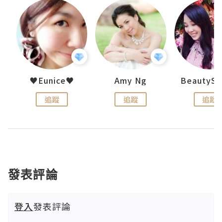
h 夏沫
♥Eunice♥
Amy Ng
追蹤
追蹤
追蹤
發表評論
登入
發表評論