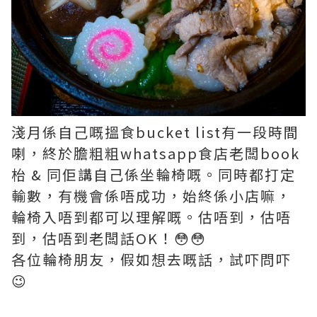
淺月係自己嘅搵食bucket list有一段時間
喇，終於膽粗粗whatsapp食店老闆book
枱 & 同佢講自己係坐輪椅嘅。同時都打定
輸數，有機會係唔成功，始終係小店嘛，
輪椅入唔到都可以理解嘅。估唔到，估唔
到，估唔到老闆話OK！😳😳
各位輪椅朋友，假如想去嘅話，試吓問吓
😉