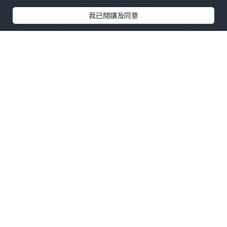
我已閱讀及同意
呢間卓越係路過見到嘅，離好遠已經有人
排隊，一定有d料到 🔎🔎
姐姐一邊同客人吹水，一邊叫人慢慢揀，
仲有得試食，非常街坊…