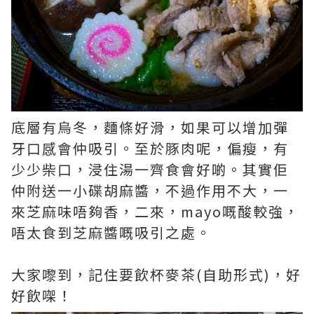
底層有烏冬，麵條好滑，如果可以增加彈
牙口感會仲吸引。至於豚肉呢，偏瘦，有
少少柴口，浸住湯一齊食會好啲。其實佢
仲附送一小碟胡麻醬，不過作用不大，一
來芝麻味唔夠香，二來，mayo嘅酸較強，
唔太食到芝麻醬嘅吸引之處。
大家嚟到，記住要飲杯麥茶(自助形式)，好
好飲㗎！