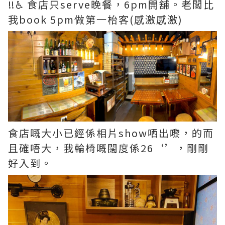
‼️♿️ 食店只serve晚餐，6pm開舖。老闆比
我book 5pm做第一枱客(感激感激)
食店嘅大小已經係相片show哂出嚟，的而
且確唔大，我輪椅嘅闊度係26‘’，剛剛
好入到。