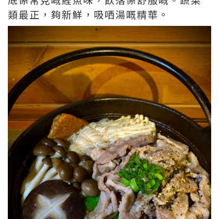
類最正，夠新鮮，吸哂湯嘅精華。