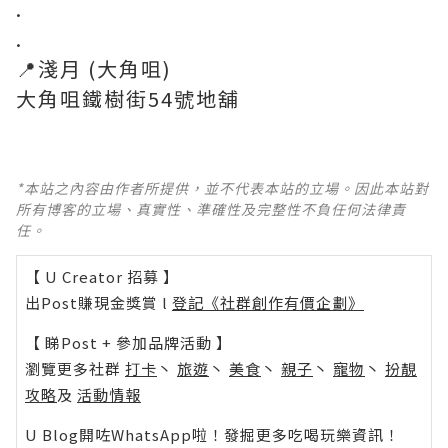
.
.
📍淺月 (大角咀)
大角咀鐵樹街54號地舖
*本站之內容由作者所提供，並不代表本站的立場。因此本站對
所有博客的立場、真實性、準確性及完整性不負任何法律責
任。
【 U Creator 招募 】
出Post賺現金獎賞 l
登記《社群創作有價企劃》
【 睇Post + 參加品牌活動 】
瀏覽更多社群
打卡
丶
旅遊
丶
美食
丶
親子
丶
寵物
丶
扮靚
攻略
及
活動情報
U Blog開咗WhatsApp啦！發掘更多吃喝玩樂資訊！