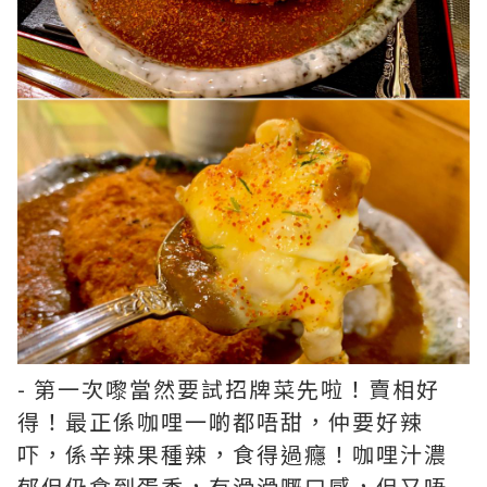
- 第一次嚟當然要試招牌菜先啦！賣相好
得！最正係咖哩一啲都唔甜，仲要好辣
吓，係辛辣果種辣，食得過癮！咖哩汁濃
郁但仍食到蛋香，有滑滑嘅口感，但又唔