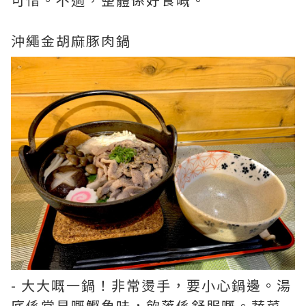
沖繩金胡麻豚肉鍋
- 大大嘅一鍋！非常燙手，要小心鍋邊。湯
底係常見嘅鰹魚味，飲落係舒服嘅。蔬菜