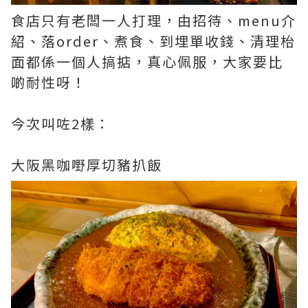
食店只有老闆一人打理，由招待、menu介
紹、落order、煮食、到埋單收錢、清理枱
面都係一個人搞掂，真心佩服，大家要比
啲耐性呀！
今次叫咗2樣：
大阪黑咖嘢厚切豬扒飯