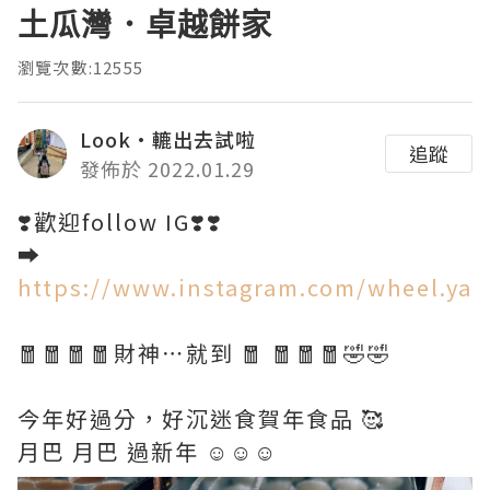
土瓜灣．卓越餅家
瀏覽次數:12555
Look•轆出去試啦
追蹤
發佈於 2022.01.29
❣️歡迎follow IG❣️❣️
➡️
https://www.instagram.com/wheel.ya
🧧🧧🧧🧧財神⋯就到 🧧 🧧🧧🧧🤣🤣
今年好過分，好沉迷食賀年食品 🥰
月巴 月巴 過新年 ☺️☺️☺️