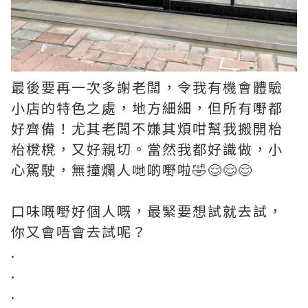
最後要再一次多謝老闆，令我有機會體驗
小店的特色之處，地方細細，但所有嘢都
好齊備！尤其老闆不嫌其煩咁幫我搬開枱
枱櫈櫈，又好親切。當然我都好識做，小
心駕駛，無撞爛人哋啲嘢啦🤣😌😌😌
口味嘅嘢好個人嘅，最緊要想試就去試，
你又會唔會去試呢？
.
.
.