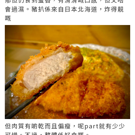
會過濕。豬扒係來自日本北海道，炸得靚
嘅
但肉質有啲乾而且偏瘦，呢part就有少少
可惜。不過，整體係好食嘅。