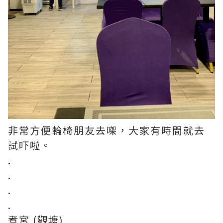
非常方便輪椅朋友去㗎，大家有時間就去
試吓啦。
.
.
.
.
煮宮 (觀塘)