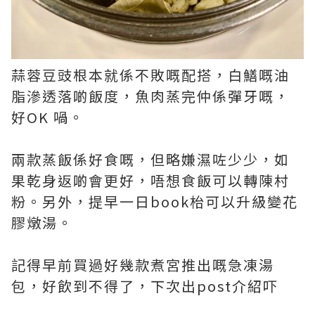
蒜蓉豆豉根本就係不敗嘅配搭，白鱔嘅油
脂滲透落啲飯度，魚肉蒸完仲係彈牙嘅，
好OK 喎。
兩款蒸飯係好食嘅，但略嫌濕咗少少，如
果乾身返啲會更好，唔想食飯可以轉陳村
粉。另外，提早一日book枱可以升級變花
膠燉湯。
記得早前買過好幾款煮宮推出嘅急凍湯
包，好飲到不得了，下次出post介紹吓