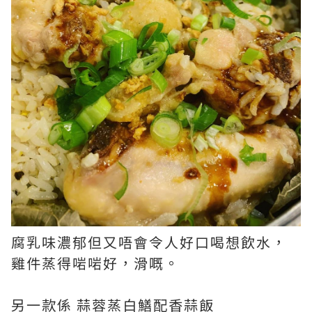
腐乳味濃郁但又唔會令人好口喝想飲水，
雞件蒸得啱啱好，滑嘅。
另一款係 蒜蓉蒸白鱔配香蒜飯