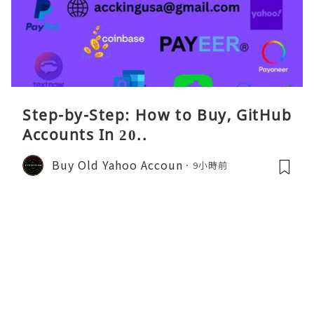
Step-by-Step: How to Buy, GitHub
Accounts In 20..
Buy Old Yahoo Accoun
9小時前