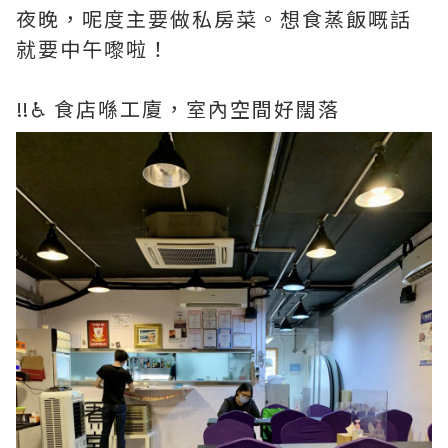
夜晚，呢度主要做私房菜。想食蒸飯嘅話
就要中午嚟啦！
‼️♿️ 食店喺工廈，室內空間好闊落