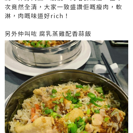
次竟然全清，大家一致盛讚佢嘅瘦肉，軟
淋，肉嘅味道好rich！
另外仲叫咗 腐乳蒸雞配香蒜飯