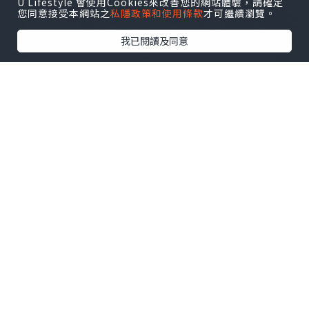
U Lifestyle 會使用Cookies來改善您的網站體驗，請確定
您同意接受本網站之
私隱政策和使用條款
才可繼續瀏覽。
我已閱讀及同意
呢間卓越係路過見到嘅，離好遠已經有人
排隊，一定有d料到 🔎🔎
姐姐一邊同客人吹水，一邊叫人慢慢揀，
仲有得試食，非常街坊…