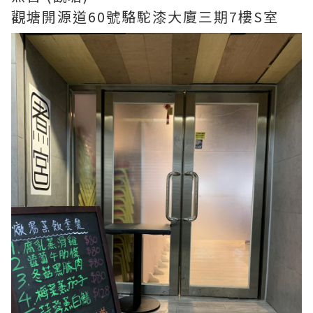
觀塘開源道60號駱駝漆大廈三期7樓S室