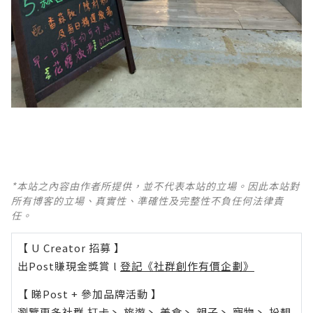
*本站之內容由作者所提供，並不代表本站的立場。因此本站對
所有博客的立場、真實性、準確性及完整性不負任何法律責
任。
【 U Creator 招募 】
出Post賺現金獎賞 l
登記《社群創作有價企劃》
【 睇Post + 參加品牌活動 】
瀏覽更多社群
打卡
丶
旅遊
丶
美食
丶
親子
丶
寵物
丶
扮靚