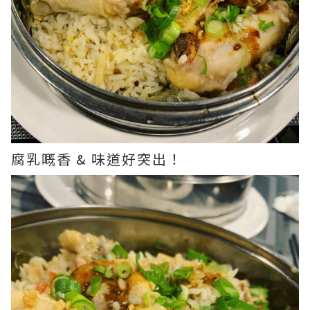
腐乳嘅香 & 味道好突出！