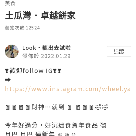
美食
土瓜灣．卓越餅家
瀏覽次數:12524
Look•轆出去試啦
追蹤
發佈於 2022.01.29
❣️歡迎follow IG❣️❣️
➡️
https://www.instagram.com/wheel.ya
🧧🧧🧧🧧財神⋯就到 🧧 🧧🧧🧧🤣🤣
今年好過分，好沉迷食賀年食品 🥰
月巴 月巴 過新年 ☺️☺️☺️