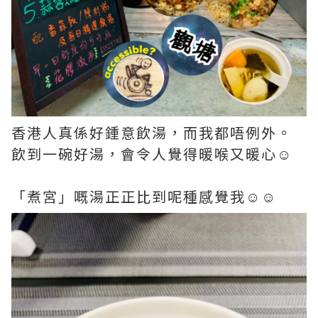
香港人真係好鍾意飲湯，而我都唔例外。
飲到一碗好湯，會令人覺得暖喉又暖心☺️
「煮宮」嘅湯正正比到呢種感覺我☺️☺️