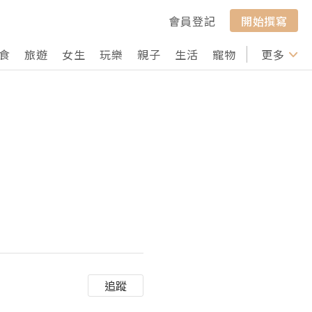
會員登記
開始撰寫
食
旅遊
女生
玩樂
親子
生活
寵物
行山
更多
打卡
追蹤