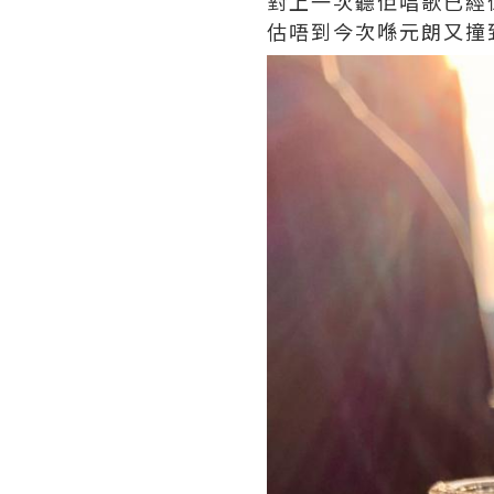
對上一次聽佢唱歌已經係
估唔到今次喺元朗又撞到