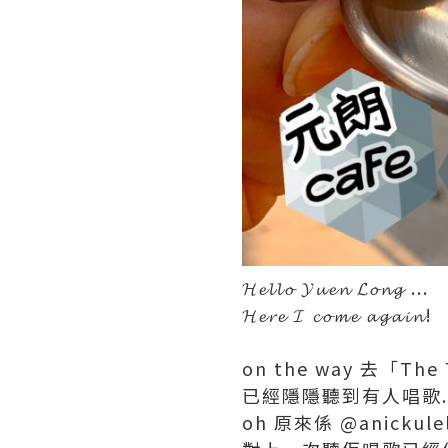
𝓗𝓮𝓵𝓵𝓸 𝓨𝓾𝓮𝓷 𝓛𝓸𝓷𝓰 ...
𝓗𝓮𝓻𝓮 𝓘 𝓬𝓸𝓶𝓮 𝓪𝓰𝓪𝓲𝓷!
on the way 去「The
已經隱隱聽到有人唱歌..
oh 原來係 @anickulel