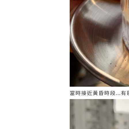
當時接近黃昏時段...有歌聽..