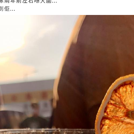
兩年前左右喺大圍...
佢...