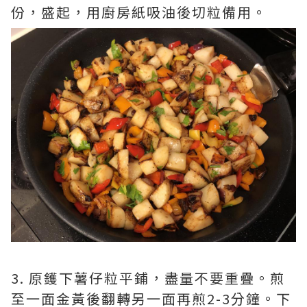
份，盛起，用廚房紙吸油後切粒備用。
3. 原鑊下薯仔粒平鋪，盡量不要重疊。煎
至一面金黃後翻轉另一面再煎2-3分鐘。下