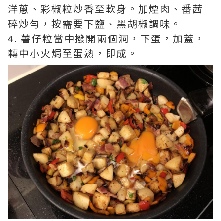
洋蔥、彩椒粒炒香至軟身。加煙肉、番茜
碎炒勻，按需要下鹽、黑胡椒調味。
4. 薯仔粒當中撥開兩個洞，下蛋，加蓋，
轉中小火焗至蛋熟，即成。