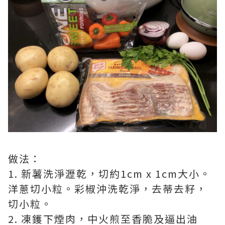
做法：
1. 新薯洗淨瀝乾，切約1cm x 1cm大小。
洋蔥切小粒。彩椒沖洗乾淨，去蒂去籽，
切小粒。
2. 凍鑊下煙肉，中火煎至香脆及逼出油