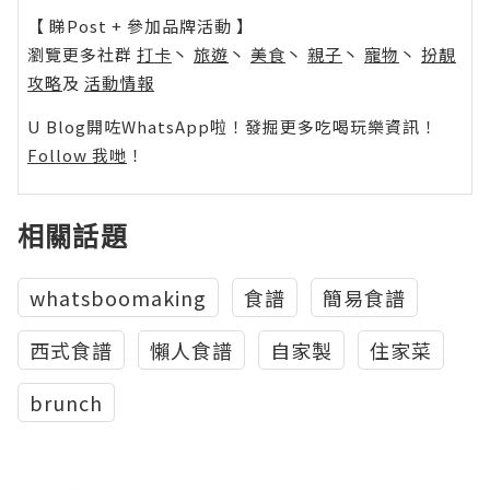
【 睇Post + 參加品牌活動 】
瀏覽更多社群
打卡
丶
旅遊
丶
美食
丶
親子
丶
寵物
丶
扮靚
攻略
及
活動情報
U Blog開咗WhatsApp啦！發掘更多吃喝玩樂資訊！
Follow 我哋
！
相關話題
whatsboomaking
食譜
簡易食譜
西式食譜
懶人食譜
自家製
住家菜
brunch