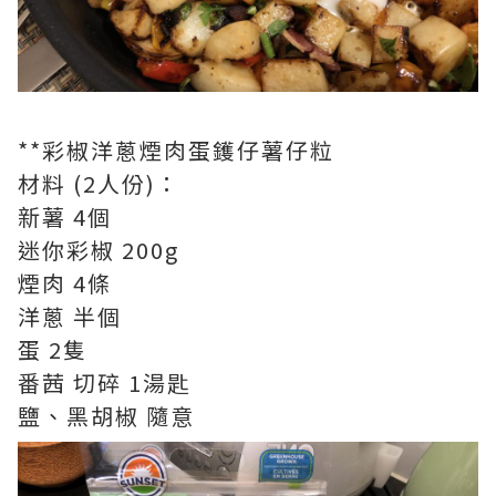
**彩椒洋蔥煙肉蛋鑊仔薯仔粒
材料 (2人份)：
新薯 4個
迷你彩椒 200g
煙肉 4條
洋蔥 半個
蛋 2隻
番茜 切碎 1湯匙
鹽、黑胡椒 隨意