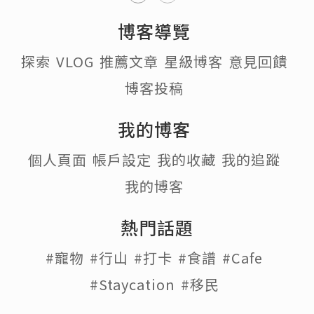
《放工快煮系列》土匪雞翼
土匪雞翼係男友最愛之一，整過好多次，
醃料、做法都調整過好多次，今次最接近
三哥版本 😌。
更多中英食譜：
FB：
https://www.facebook.com/whatsbo
omaking2/
IG:
https://www.instagram.com/whatsbo
omaking/