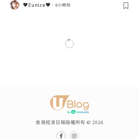
♥Eunice♥
8小時前
美食
【簡易食譜】土匪雞翼
瀏覽次數:10457
What'sBooMaking
追蹤
發佈於 2023.12.11