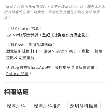
*本站之內容由作者所提供，並不代表本站的立場。因此本站對
所有博客的立場、真實性、準確性及完整性不負任何法律責
任。
【 U Creator 招募 】
出Post賺現金獎賞 l
登記《社群創作有價企劃》
【 睇Post + 參加品牌活動 】
瀏覽更多社群
打卡
丶
旅遊
丶
美食
丶
親子
丶
寵物
丶
扮靚
攻略
及
活動情報
U Blog開咗WhatsApp啦！發掘更多吃喝玩樂資訊！
Follow 我哋
！
相關話題
深圳牙科
深圳牙科推介
深圳牙科推薦