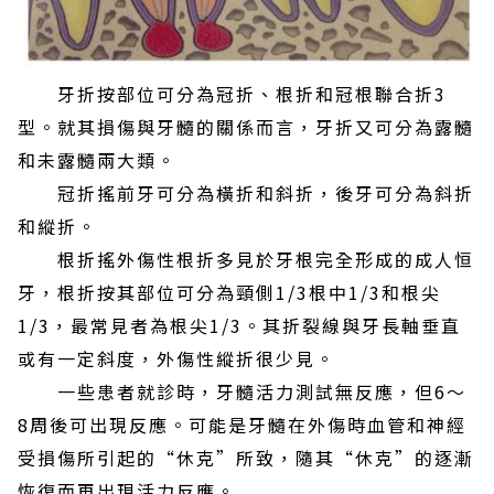
牙折按部位可分為冠折、根折和冠根聯合折3
型。就其損傷與牙髓的關係而言，牙折又可分為露髓
和未露髓兩大類。
冠折搖前牙可分為橫折和斜折，後牙可分為斜折
和縱折。
根折搖外傷性根折多見於牙根完全形成的成人恒
牙，根折按其部位可分為頸側1/3根中1/3和根尖
1/3，最常見者為根尖1/3。其折裂線與牙長軸垂直
或有一定斜度，外傷性縱折很少見。
一些患者就診時，牙髓活力測試無反應，但6～
8周後可出現反應。可能是牙髓在外傷時血管和神經
受損傷所引起的“休克”所致，隨其“休克”的逐漸
恢復而再出現活力反應。