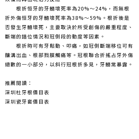
根折恒牙的牙髓壞死率為20%～24%，而無根
折外傷恒牙的牙髓壞死率為38%～59%。根折後是
否發生牙髓壞死，主要取決於所受創傷的嚴重程度、
斷端的錯位情況和冠側段的動度等因素。
根折時可有牙鬆動、叩痛，如冠側斷端移位可有
釀溝出血、根部戮膜觸痛等。冠根聯合折搖占牙外傷
總數的一小部分，以斜行冠根折多見，牙髓常暴露。
推薦閲讀：
深圳杜牙根價目表
深圳瓷牙套價目表