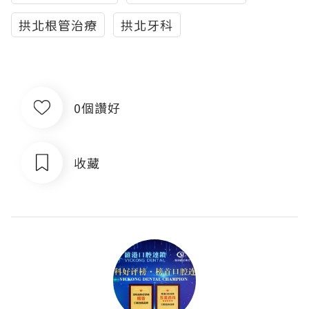
拱北根管治療
拱北牙科
0個讚好
收藏