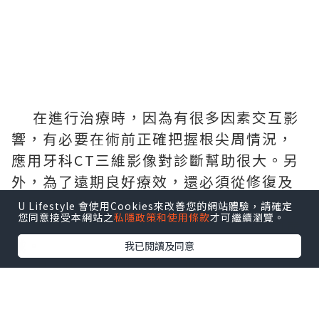
在進行治療時，因為有很多因素交互影
響，有必要在術前正確把握根尖周情況，
應用牙科CT三維影像對診斷幫助很大。另
外，為了遠期良好療效，還必須從修復及
牙周組織學的角度多加考慮。
U Lifestyle 會使用Cookies來改善您的網站體驗，請確定
您同意接受本網站之
私隱政策和使用條款
才可繼續瀏覽。
患者38歲，女性。主訴要求取出折斷器
械。
我已閱讀及同意
現病史大約5年前接受根管治療的，因
為在疲勞時有不適感，到附近的牙科診所
就診。當時發現有異物進入上頜竇，難以