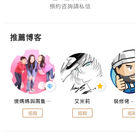
預約咨詢請私信
推薦博客
點滴
儍媽媽與兩隻小魔怪之家
艾米莉
追蹤
追蹤
追蹤