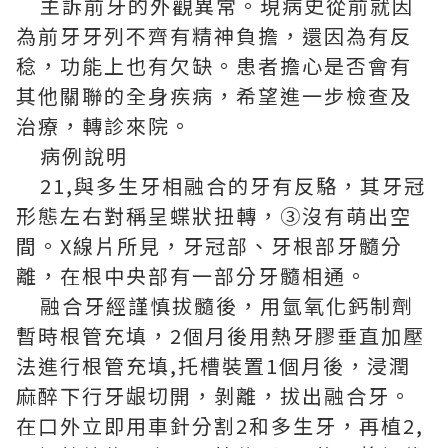
主訴前牙的外觀異常。現病史從前就因
為前牙牙列不齊有精神負擔，還因為有反
稔，功能上也有欠缺。患者擔心是否會有
其他關聯的全身疾病，希望進一步檢查及
治療，轉診來院。
病例說明
21,與多生牙相融合的牙有反駱，其牙冠
形態左右對稱呈蝶狀扭轉，③沒有萌出空
間。X線片所見，牙冠部、牙根部牙髓分
離，在根中央部有一部分牙髓相通。
融合牙經謹慎拔髓後，用氫氧化鈣制劑
暫時根管充填，2個月後用熱牙膠垂直加壓
法進行根管充填,托槽裝置1個月後，浸潤
麻醉下行牙龈切開，剝離，拔出融合牙。
在口外立即用車針分割2和多生牙，再植2,