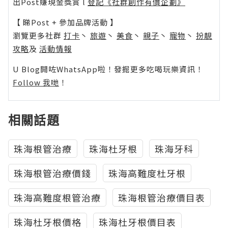
出Post賺現金獎賞 l
登記《社群創作有價企劃》
【 睇Post + 參加品牌活動 】
瀏覽更多社群
打卡
丶
旅遊
丶
美食
丶
親子
丶
寵物
丶
扮靚
攻略
及
活動情報
U Blog開咗WhatsApp啦！發掘更多吃喝玩樂資訊！
Follow 我哋
！
相關話題
珠海根管治療
珠海杜牙根
珠海牙科
珠海根管治療價錢
珠海高難度杜牙根
珠海高難度根管治療
珠海根管治療價目表
珠海杜牙根價格
珠海杜牙根價目表