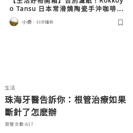
【生活好物開箱】告別濾紙！Rokkoy
o Tansu 日本常滑燒陶瓷手沖咖啡組
親身試用＆真實評價
小奇
33分鐘前
生活
珠海牙醫告訴你：根管治療如果
斷針了怎麽辦
瀏覽次數:617