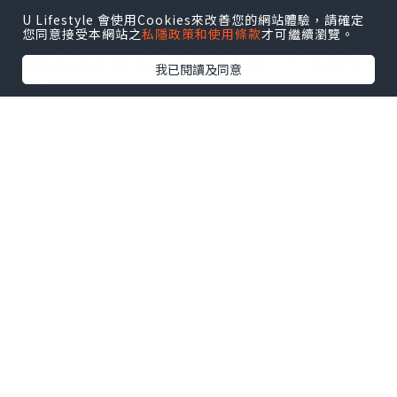
膜上的胰島素受體的數目減少，使得胰島
U Lifestyle 會使用Cookies來改善您的網站體驗，請確定
您同意接受本網站之
私隱政策和使用條款
才可繼續瀏覽。
素敏感性降低，這樣就會導致葡萄糖不能
夠被肌肉所利用，進而讓血糖上升而發生
我已閱讀及同意
糖尿病。
那麼瘦人是不是就不用擔心會患上糖尿病
呢？
其實肥胖只是糖尿病其中一個高危因素，