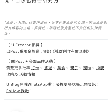
悅，自然也得告訴對方。
*本站之內容由作者所提供，並不代表本站的立場。因此本站對
所有博客的立場、真實性、準確性及完整性不負任何法律責
任。
【 U Creator 招募 】
出Post賺現金獎賞 l
登記《社群創作有價企劃》
【 睇Post + 參加品牌活動 】
瀏覽更多社群
打卡
丶
旅遊
丶
美食
丶
親子
丶
寵物
丶
扮靚
攻略
及
活動情報
U Blog開咗WhatsApp啦！發掘更多吃喝玩樂資訊！
Follow 我哋
！