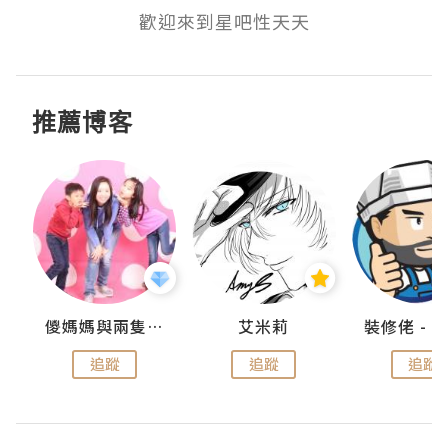
歡迎來到星吧性天天
推薦博客
點滴
儍媽媽與兩隻小魔怪之家
艾米莉
追蹤
追蹤
追蹤