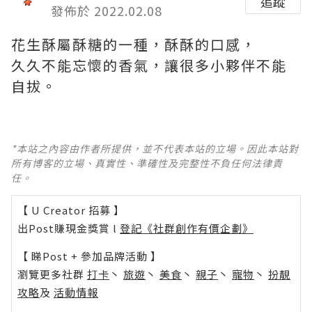
追蹤
發佈於 2022.02.08
花生酥屬酥糖的一種，酥酥的口感，
久久不能忘懷的香氣，讓很多小夥伴不能
自拔。
*本站之內容由作者所提供，並不代表本站的立場。因此本站對
所有博客的立場、真實性、準確性及完整性不負任何法律責
任。
【 U Creator 招募 】
出Post賺現金獎賞 l
登記《社群創作有價企劃》
【 睇Post + 參加品牌活動 】
瀏覽更多社群
打卡
丶
旅遊
丶
美食
丶
親子
丶
寵物
丶
扮靚
攻略
及
活動情報