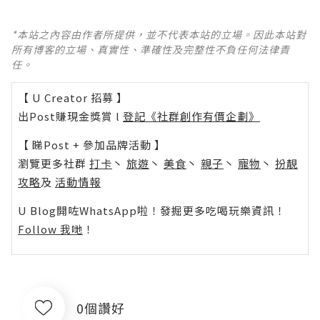
*本站之內容由作者所提供，並不代表本站的立場。因此本站對
所有博客的立場、真實性、準確性及完整性不負任何法律責
任。
【 U Creator 招募 】
出Post賺現金獎賞 l
登記《社群創作有價企劃》
【 睇Post + 參加品牌活動 】
瀏覽更多社群
打卡
丶
旅遊
丶
美食
丶
親子
丶
寵物
丶
扮靚
攻略
及
活動情報
U Blog開咗WhatsApp啦！發掘更多吃喝玩樂資訊！
Follow 我哋
！
0個讚好