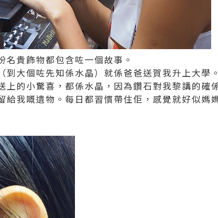
份名貴飾物都包含咗一個故事。
（到大個咗先知係水晶）就係爸爸送賀我升上大學
送上的小驚喜，都係水晶，因為鑽石對我黎講的確
留給我嘅遺物。每日都習慣帶住佢，感覺就好似媽