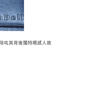
除咗其背後獨特嘅感人故