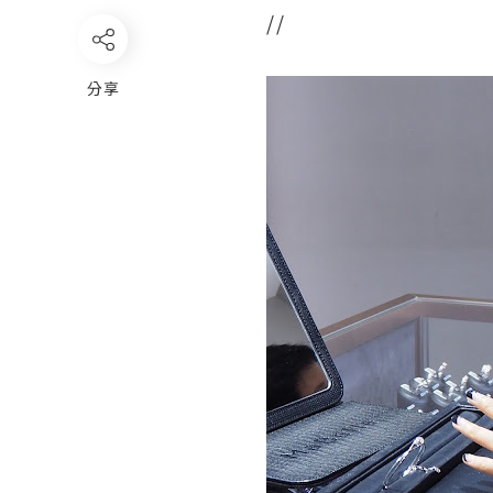
//
分享