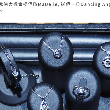
概會捉佢嚟MaBelle, 送佢一粒Dancing An
～