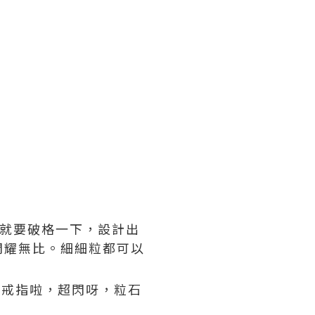
l偏偏就要破格一下，設計出
閃耀無比。細細粒都可以
隻戒指啦，超閃呀，粒石