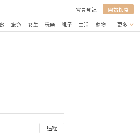
會員登記
開始撰寫
食
旅遊
女生
玩樂
親子
生活
寵物
行山
更多
打卡
追蹤