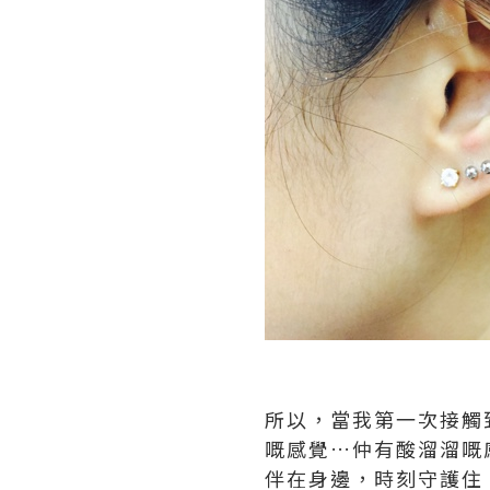
所以，當我第一次接觸到M
嘅感覺…仲有酸溜溜嘅感
伴在身邊，時刻守護住