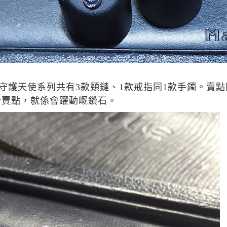
守護天使系列共有
3
款頸鏈、
1
款戒指同
1
款手鐲。賣點
計賣點，就係會躍動嘅鑽石。