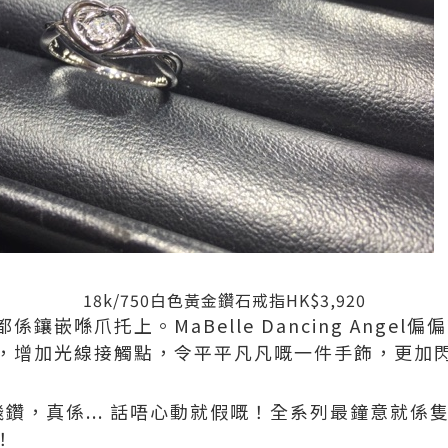
18k/750白色黃金鑽石戒指HK$3,920
鑲嵌喺爪托上。MaBelle Dancing Ange
，增加光線接觸點，令平平凡凡嘅一件手飾，更加
鑽，真係... 話唔心動就假嘅！全系列最鐘意就係
！