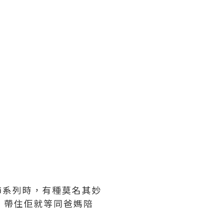
年鑽飾系列時，有種莫名其妙
, 帶住佢就等同爸媽陪