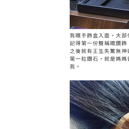
我嘅手飾盒入面，大部
記得第一份聲稱嘅鑽飾
之後就有王生失驚無神
第一粒鑽石，就是媽媽
我。