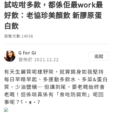
試咗咁多款，都係佢最work最
好飲：老協珍美顏飲 新膠原蛋
白飲
瀏覽次數:14558
G for Gi
追蹤
發佈於 2021.12.22
有天生麗質呢樣野架，就算錫身如我堅持
每日早睡早起、多運動多飲水、多菜&蛋白
質、少油鹽糖… 但講到尾，要老嘅始終會
老嘅！但係咪真係有「食咗防腐劑」呢回
事呢？ʕ•ᴥ•ʔ