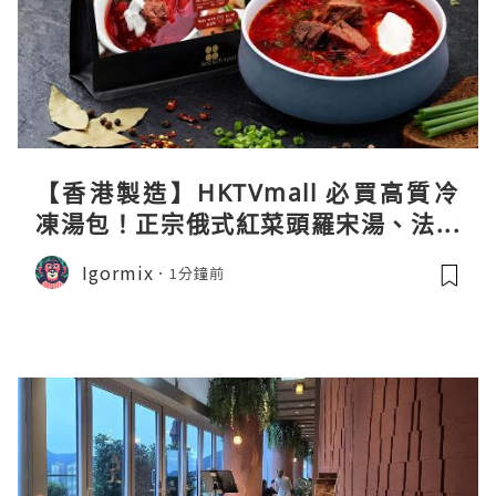
【香港製造】HKTVmall 必買高質冷
凍湯包！正宗俄式紅菜頭羅宋湯、法式
龍蝦濃湯與生酮膠原蛋白骨頭湯全攻略
Igormix
1分鐘前