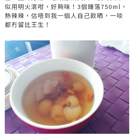
似用明火滾咁，好夠味！3個鐘落750ml，
熱辣辣，估唔到我一個人自己飲晒，一啖
都冇留比王生！