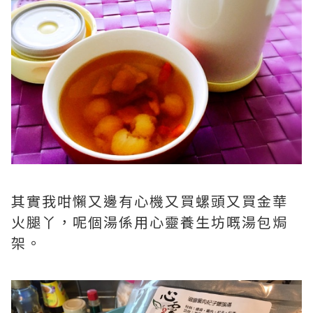
其實我咁懶又邊有心機又買螺頭又買金華
火腿丫，呢個湯係用心靈養生坊嘅湯包焗
架。