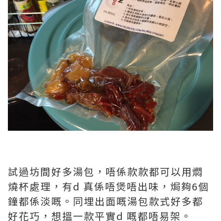
試過坊間好多湯包，唔係款款都可以用燜
燒杯處理，有d 真係唔煲唔出味，焗夠6個
鐘都係淡嘅。同埋出面嘅湯包款式好多都
好花巧，想搵一款平實d 嘅都唔易架。