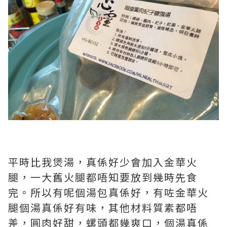
平時比我煲湯，真係好少會加入金華火
腿，一大舊火腿都唔知要放到幾時先食
完。所以有呢個湯包真係好，有咗金華火
腿個湯真係好有味，其他材料質素都唔
差，圓肉好甜，螺頭都幾爽口，個湯真係