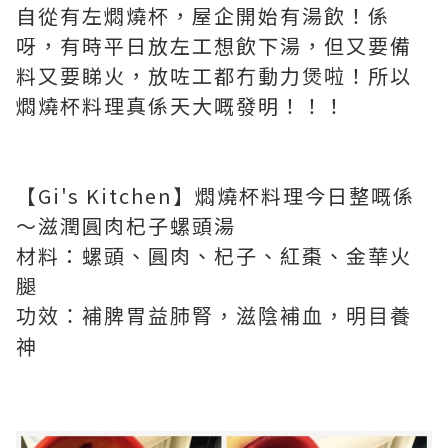
自從有左燜燒杯，屋企開始有湯飲！係
呀，有時平日放左工想飲下湯，但又要備
料又要睇火，放咗工都冇動力煲啦！所以
燜燒杯料理真係天大嘅發明！！！
【Gi's Kitchen】燜燒杯料理今日整嘅係
～滋潤圓肉杞子螺頭湯
材料：螺頭、圓肉、杞子、紅
棗、金華火
腿
功效：補脾胃益肺腎，滋陰補血，明目養
神