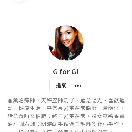
G for Gi
追蹤
香薰治療師，天秤座師奶仔，鍾意陽光、喜歡運
動、健康生活，平常最愛宅在家睇戲、煮飯仔，
鐘意食嘢又怕肥；終日愛宅在家，扮女巫將香薰
油左調右調；閒時動手做做羊毛氈鉤針小手作，
追求養生之道，分享生活中的健與美。