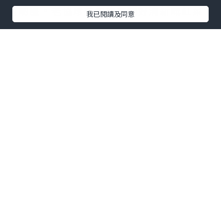
有啲腥。老協珍美顏飲有種好清新嘅紅菜
我已閱讀及同意
頭甜味（唔腥架放心）仲有種莓味，睇返
先知係西印度車厘子、無花果同山楂，酸
酸甜甜好醒神。（係天然微甜，冇假
甜）。
佢標榜係市面上唯一「 天然植物多酚 + 天
然維他命C 」嘅膠原蛋白，成份仲有日本
專利膠原蛋白胜肽PO · OG；早排忽冷忽
熱又乾燥，正好趁住皮膚有少少敏感黎試
效果。頭個幾日試即時效果就試臨瞓前
飲，第二朝皮膚冇平日咁乾仲光澤咗啲；
之後開始轉為空腹運動後飲，塊面同個身
又真係好似冇咁乾，連我之前抓損面個度