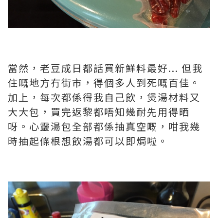
當然，老豆成日都話買新鮮料最好... 但我
住嘅地方冇街市，得個多人到死嘅百佳。
加上，每次都係得我自己飲，煲湯材料又
大大包，買完返黎都唔知幾耐先用得晒
呀。心靈湯包全部都係抽真空嘅，咁我幾
時抽起條根想飲湯都可以即焗啦。