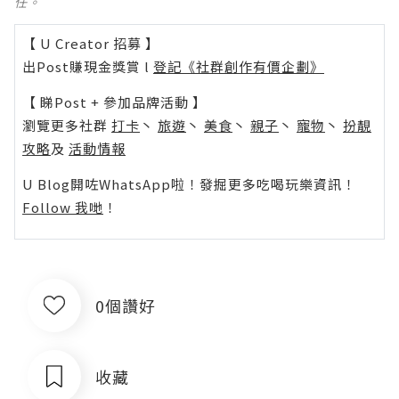
任。
【 U Creator 招募 】
出Post賺現金獎賞 l
登記《社群創作有價企劃》
【 睇Post + 參加品牌活動 】
瀏覽更多社群
打卡
丶
旅遊
丶
美食
丶
親子
丶
寵物
丶
扮靚
攻略
及
活動情報
U Blog開咗WhatsApp啦！發掘更多吃喝玩樂資訊！
Follow 我哋
！
0個讚好
收藏