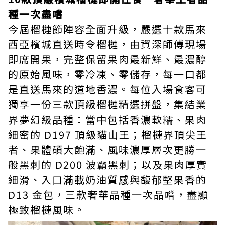
種一次盡嚐
今屆榴槤節陣容全面升級，嚴選十款馬來
西亞檳城直送時令榴槤，由資深師傅現場
即席開果，完整保留果肉最新鮮、最濃醇
的原始風味，零冷凍、零儲存，每一口都
是直送馬來的道地香濃。每位入場食客可
獨享一份三款頂級榴槤精選拼盤，集結業
界夢幻級品種：當中包括香濃軟糯、果肉
細密的 D197 頂級貓山王；榴槤界頂尖王
者、果體碩大飽滿、風味濃厚層次更勝一
般黑刺的 D200 波霸黑刺；以及果肉厚實
細滑、入口滿載奶油質感與馥郁堅果香的
D13 金包，三款奢華品種一次品嚐，盡顯
極致榴槤風味。