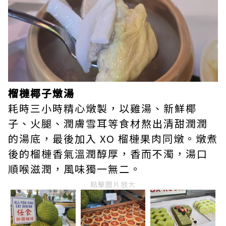
榴槤椰子燉湯
耗時三小時精心燉製，以雞湯、新鮮椰
子、火腿、潤膚雪耳等食材熬出清甜潤潤
的湯底，最後加入 XO 榴槤果肉同燉。燉煮
後的榴槤香氣溫潤醇厚，香而不濁，湯口
順喉滋潤，風味獨一無二。
點擊圖片放大