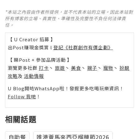
*本站之內容由作者所提供，並不代表本站的立場。因此本站對
所有博客的立場、真實性、準確性及完整性不負任何法律責
任。
【 U Creator 招募 】
出Post賺現金獎賞 l
登記《社群創作有價企劃》
【 睇Post + 參加品牌活動 】
瀏覽更多社群
打卡
丶
旅遊
丶
美食
丶
親子
丶
寵物
丶
扮靚
攻略
及
活動情報
U Blog開咗WhatsApp啦！發掘更多吃喝玩樂資訊！
Follow 我哋
！
相關話題
自助餐
唯港薈馬來西亞榴槤節2026