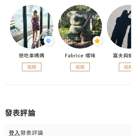
戀吃車媽媽
Fabrice 嚐味
窩夫與蝦
追蹤
追蹤
追蹤
發表評論
登入
發表評論