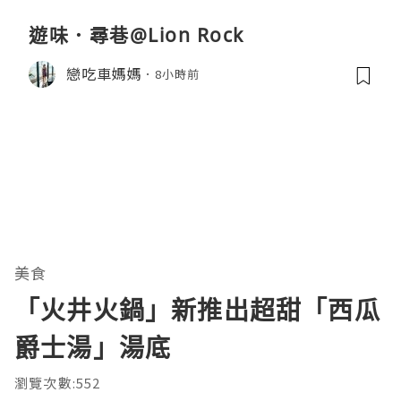
遊味．尋巷@Lion Rock
戀吃車媽媽
8小時前
美食
「火井火鍋」新推出超甜「西瓜
爵士湯」湯底
瀏覽次數:552