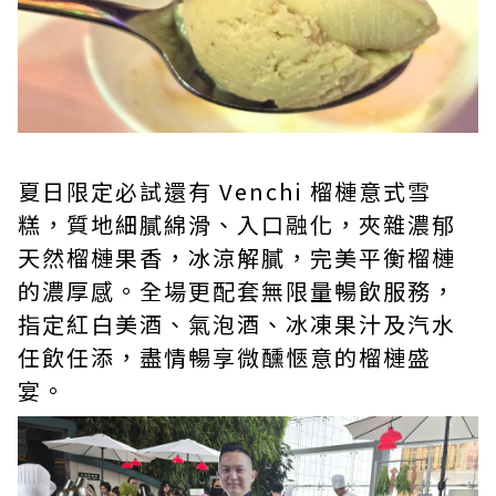
夏日限定必試還有 Venchi 榴槤意式雪
糕，質地細膩綿滑、入口融化，夾雜濃郁
天然榴槤果香，冰涼解膩，完美平衡榴槤
的濃厚感。全場更配套無限量暢飲服務，
指定紅白美酒、氣泡酒、冰凍果汁及汽水
任飲任添，盡情暢享微醺愜意的榴槤盛
宴。