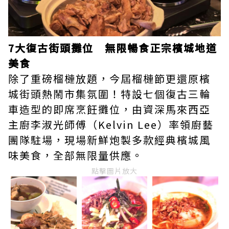
7大復古街頭攤位 無限暢食正宗檳城地道
美食
除了重磅榴槤放題，今屆榴槤節更還原檳
城街頭熱鬧市集氛圍！特設七個復古三輪
車造型的即席烹飪攤位，由資深馬來西亞
主廚李淑光師傅（Kelvin Lee）率領廚藝
團隊駐場，現場新鮮炮製多款經典檳城風
味美食，全部無限量供應。
點擊圖片放大