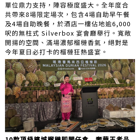
單位鼎力支持，陣容極度盛大。全年度合
共帶來8場限定場次，包含4場自助早午餐
及4場自助晚餐，於酒店一樓佔地逾6,000
呎的無柱式 Silverbox 宴會廳舉行。寬敞
開揚的空間、滿場濃郁榴槤香氣，絕對是
今年夏日必打卡的榴槤狂熱盛宴。
10款頂級檳城榴槤即開任食 奢華王者品