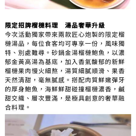
限定招牌榴槤料理 湯品奢華升級
今次活動獨家帶來兩款匠心炮製的限定榴
槤湯品，每位食客均可專享一份，風味獨
特、別處難尋。砂鍋金湯榴槤鮑魚，以濃
郁金黃高湯為基底，加入香氣馥郁的新鮮
榴槤果肉慢火細熬，湯質細膩順滑、果香
天然清甜，毫無膩感。搭配肉質鮮嫩彈牙
的厚身鮑魚，海鮮鮮甜碰撞榴槤濃香，鹹
甜交織、層次豐滿，是極具創意的奢華融
合料理。