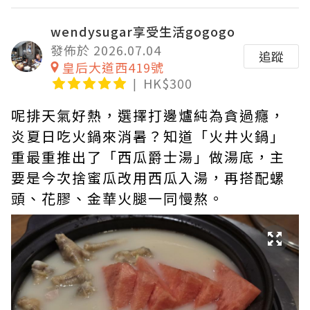
wendysugar享受生活gogogo
發佈於 2026.07.04
追蹤
皇后大道西419號
HK$300
呢排天氣好熱，選擇打邊爐純為貪過癮，
炎夏日吃火鍋來消暑？知道「火井火鍋」
重最重推出了「西瓜爵士湯」做湯底，主
要是今次捨蜜瓜改用西瓜入湯，再搭配螺
頭、花膠、金華火腿一同慢熬。