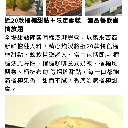
近20款榴槤甜點＋限定雪糕 酒品暢飲盡
情放題
全場甜點陣容同樣澎湃豐盛，以馬來西亞
新鮮榴槤入料，精心炮製將近20款特色榴
槤甜點，款款精緻誘人。當中包括即製 榴
槤法式薄餅、榴槤咖啡意式奶凍、榴槤斑
蘭卷、榴槤布甸 等招牌甜點，每一口都飽
滿榴槤果香，甜而不膩，徹底治癒榴槤甜
魔。