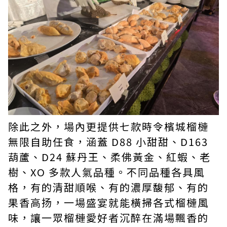
除此之外，場內更提供七款時令檳城榴槤
無限自助任食，涵蓋 D88 小甜甜、D163
葫蘆、D24 蘇丹王、柔佛黃金、紅蝦、老
樹、XO 多款人氣品種。不同品種各具風
格，有的清甜順喉、有的濃厚馥郁、有的
果香高扬，一場盛宴就能橫掃各式榴槤風
味，讓一眾榴槤愛好者沉醉在滿場飄香的