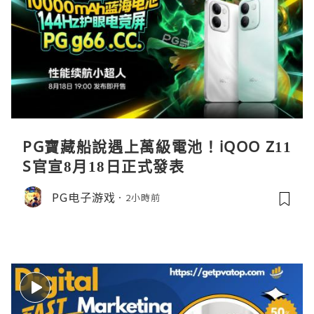
PG寶藏船說遇上萬級電池！iQOO Z11
S官宣8月18日正式發表
PG电子游戏
2小時前