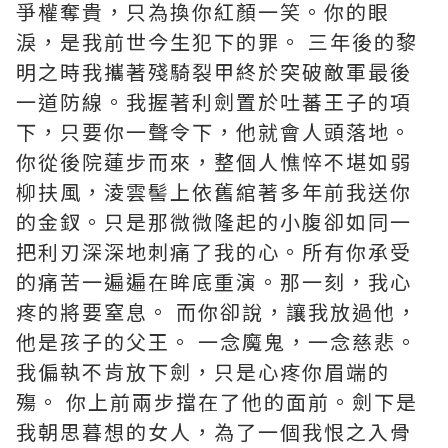
爭權奪貴，只為換你紅顏一笑。你的眼
淚，是我前世今生犯下的罪。 三年後的黎
明之時我攜著殘騎裂甲終於突破敵軍最後
一道防線。我握著利劍置於吐蕃王子的項
下，只要你一聲令下，他就會人頭落地。
你從後院蓮步而來，整個人憔悴不堪如弱
柳扶風，淩雲髻上依舊綰著多年前我送你
的金釵。只是那微微隆起的小腹卻如同一
把利刃深深地刺痛了我的心。所有你承受
的痛苦一遍遍在眸底重演。那一刻，我心
疼的將要窒息。 而你卻說，讓我放過他，
他是孩子的父王。 一念魔鬼，一念慈悲。
我偏執不肯放下劍，只是心疼你眉端的
殤。 你上前兩步擋在了他的面前。劍下是
我朝思暮想的女人，為了一個我恨之入骨