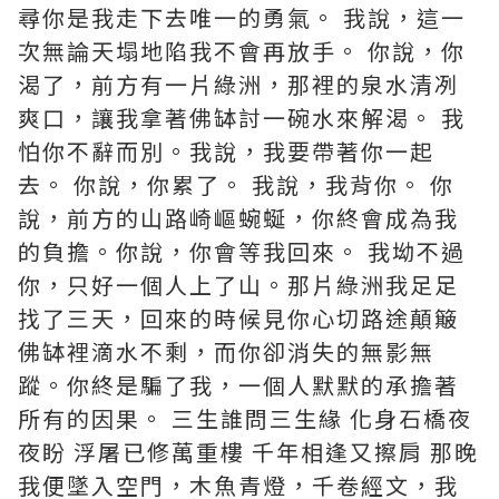
尋你是我走下去唯一的勇氣。 我說，這一
次無論天塌地陷我不會再放手。 你說，你
渴了，前方有一片綠洲，那裡的泉水清冽
爽口，讓我拿著佛缽討一碗水來解渴。 我
怕你不辭而別。我說，我要帶著你一起
去。 你說，你累了。 我說，我背你。 你
說，前方的山路崎嶇蜿蜒，你終會成為我
的負擔。你說，你會等我回來。 我坳不過
你，只好一個人上了山。那片綠洲我足足
找了三天，回來的時候見你心切路途顛簸
佛缽裡滴水不剩，而你卻消失的無影無
蹤。你終是騙了我，一個人默默的承擔著
所有的因果。 三生誰問三生緣 化身石橋夜
夜盼 浮屠已修萬重樓 千年相逢又擦肩 那晚
我便墜入空門，木魚青燈，千卷經文，我