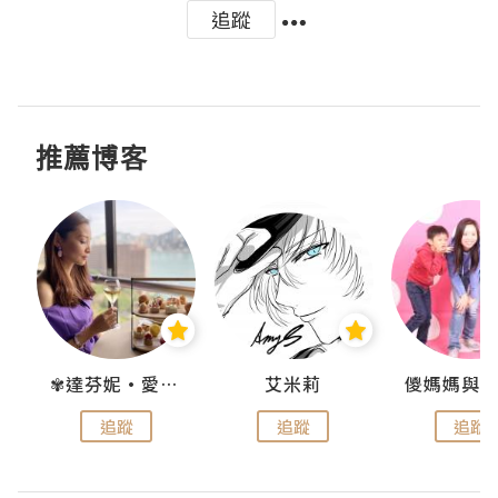
追蹤
推薦博客
點滴
✾達芬妮•愛孩子•愛生活✾
艾米莉
追蹤
追蹤
追蹤