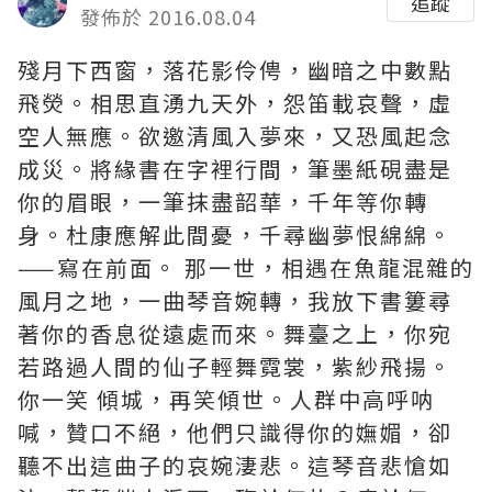
追蹤
發佈於 2016.08.04
殘月下西窗，落花影伶俜，幽暗之中數點
飛熒。相思直湧九天外，怨笛載哀聲，虛
空人無應。欲邀清風入夢來，又恐風起念
成災。將緣書在字裡行間，筆墨紙硯盡是
你的眉眼，一筆抹盡韶華，千年等你轉
身。杜康應解此間憂，千尋幽夢恨綿綿。
——寫在前面。 那一世，相遇在魚龍混雜的
風月之地，一曲琴音婉轉，我放下書簍尋
著你的香息從遠處而來。舞臺之上，你宛
若路過人間的仙子輕舞霓裳，紫紗飛揚。
你一笑 傾城，再笑傾世。人群中高呼呐
喊，贊口不絕，他們只識得你的嫵媚，卻
聽不出這曲子的哀婉淒悲。這琴音悲愴如