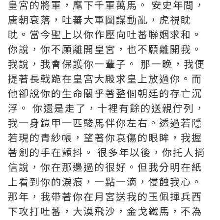
皇宮的將軍，麾下千軍萬馬。 安史年間，
唐朝衰落，吐蕃大軍圖謀動亂，虎視眈
眈。當今聖上以你作壓向吐蕃聯姻求和。
你說，你不願離開皇宮，也不願離開我。
我說，我會保護你一輩子。 那一晚，我便
提著長戟跪在皇宮大殿求皇上放過你。而
他卻說你的生命關乎著整個朝廷的存亡沉
浮。 你還是走了，十裡有餘的送親佇列，
我一身鎧甲一匹駿馬伴你左右。透過若隱
若現的青紗帳，望著你哀傷的眼眸，我握
著劍的手在顫抖。 很多年以後，你托人捎
信說，你在那邊過的很好。但我分明在紙
上看到你的淚痕，一點一滴，侵蝕我心。
那年，我帶著你在月宮送我的玉佩揮兵西
下攻打吐蕃，大漠飛沙，金戈鐵馬，不為