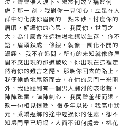
泣，聲聲催人淚下。殤於何故？痛於何
處？那一 刻，我對你一見傾心，立足在人
群中幻化成你眉間的一點朱砂，忖度你的
眉眼，解讀你的心思。 我問你，世間之
大，為什麼會在這種場地謀以生存。 你不
語，眉頭鎖成一條線，就像一團化不開的
濃霧。 我不在追問，所有的未知就像你眉
間不應出現的那道皺紋，你出現在這裡定
然有你的難言之隱。 那晚你回去的路上，
我便偷偷地尾隨而去，在你的房門一米開
外，我便聽到有一個男人劇烈的咳嗽聲，
陣陣驚雷，陣陣刺心。 我聞聲羞赧而退，
歎一句相見恨晚。 很多年以後，我高中狀
元，乘轎返鄉的途中經過你的住處，卻不
知房門早已坍塌。人面不知何處去，桃花