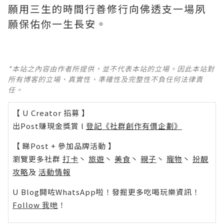
願用三生的時間行善修行向佛透支一場夙
願保佑你一生長安。
*本站之內容由作者所提供，並不代表本站的立場。因此本站對
所有博客的立場、真實性、準確性及完整性不負任何法律責
任。
【 U Creator 招募 】
出Post賺現金獎賞 l
登記《社群創作有價企劃》
【 睇Post + 參加品牌活動 】
瀏覽更多社群
打卡
丶
旅遊
丶
美食
丶
親子
丶
寵物
丶
扮靚
攻略
及
活動情報
U Blog開咗WhatsApp啦！發掘更多吃喝玩樂資訊！
Follow 我哋
！