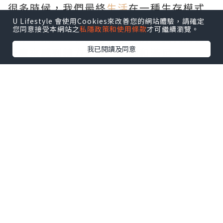
很多時候，我們最終
生活
在一種生存模式
中，只是因為我們太忙了，以至於我們沒
U Lifestyle 會使用Cookies來改善您的網站體驗，請確定
您同意接受本網站之
私隱政策和使用條款
才可繼續瀏覽。
有停下來足夠長的時間來弄清楚我們需要
我已閱讀及同意
什麼來感到精力充沛、快樂和滿足。
2. 練習呼吸。
“我認為一個能讓很多人受益的‘習
慣’，就是把某種形式的呼吸融入到日常
生活中。這可以是簡單的正念冥想、盒子
呼吸，或者瑜伽中一些更高級的呼吸方法
——任何對你有用的方法。根據我的經驗，
每天短短幾分鍾就能對你的壓力水平和生
活質量產生深遠的影響。