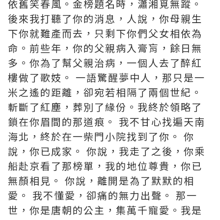
依舊笑春風。金榜題名時，瀟湘覓無蹤。
後來我打聽了你的消息，人說，你母親生
下你就難產而去，只剩下你們父女相依為
命。前些年，你的父親病入膏肓，餘日無
多。你為了幫父親治病，一個人去了醉紅
樓做了歌妓。 一語驚醒夢中人，那只是一
米之遙的距離，卻宛若相隔了兩個世紀。
斬斷了紅塵，葬別了緣份。我終於領略了
鎖在你眉間的那道痕。 我不甘心找遍天南
海北，終於在一柴門小院找到了你。 你
說，你已成家。 你說，我走了之後，你乘
船赴京看了那榜單，我的地位尊貴，你已
無顏相見。 你說，離開是為了默默的相
愛。 我不懂愛，卻痛的無力出聲。 那一
世，你是唐朝的公主，集萬千寵愛。我是