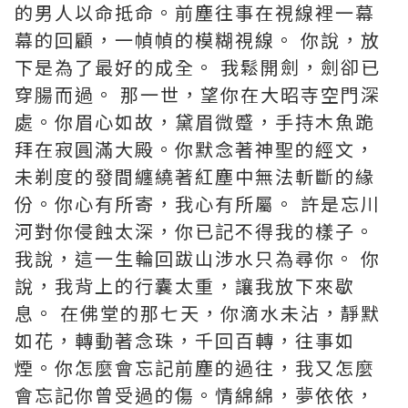
的男人以命抵命。前塵往事在視線裡一幕
幕的回顧，一幀幀的模糊視線。 你說，放
下是為了最好的成全。 我鬆開劍，劍卻已
穿腸而過。 那一世，望你在大昭寺空門深
處。你眉心如故，黛眉微蹙，手持木魚跪
拜在寂圓滿大殿。你默念著神聖的經文，
未剃度的發間纏繞著紅塵中無法斬斷的緣
份。你心有所寄，我心有所屬。 許是忘川
河對你侵蝕太深，你已記不得我的樣子。
我說，這一生輪回跋山涉水只為尋你。 你
說，我背上的行囊太重，讓我放下來歇
息。 在佛堂的那七天，你滴水未沾，靜默
如花，轉動著念珠，千回百轉，往事如
煙。你怎麼會忘記前塵的過往，我又怎麼
會忘記你曾受過的傷。情綿綿，夢依依，