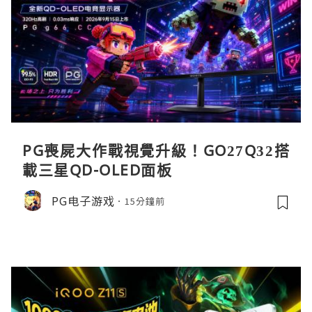
PG喪屍大作戰視覺升級！GO27Q32搭
載三星QD-OLED面板
PG电子游戏
15分鐘前