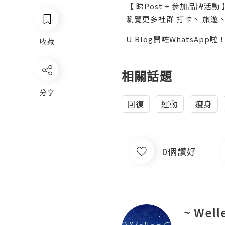
【 睇Post + 參加品牌活動 
瀏覽更多社群
打卡
丶
旅遊
U Blog開咗WhatsAp
收藏
相關話題
分享
回復
運動
瘦身
0個讚好
~ We