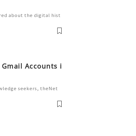
ed about the digital hist
 you created ten years ag
 than a forgotten inbox; i
g Gmail Accounts i
owledge seekers, theNet
stead of passively highlig
rks), you actively build a