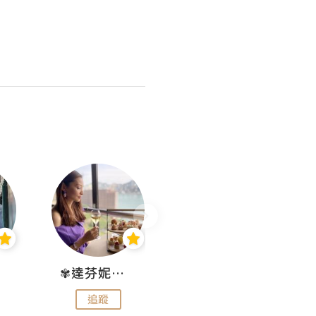
✾達芬妮•愛孩子•愛生活✾
wendysugar享受生活gogogo
追蹤
追蹤