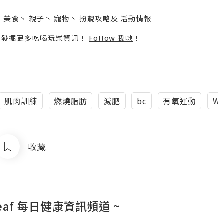
】
丶
美食
丶
親子
丶
寵物
丶
扮靚攻略
及
活動情報
p啦！發掘更多吃喝玩樂資訊！
Follow 我哋
！
肌肉訓練
燃燒脂肪
減肥
bc
有氧運動
W
收藏
lleaf 每日健康資訊頻道 ~