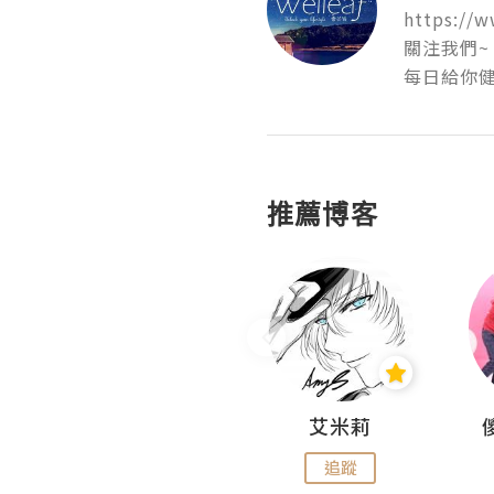
https://w
關注我們~

每日給你
推薦博客
Hahakelly的生活點滴
艾米莉
追蹤
追蹤