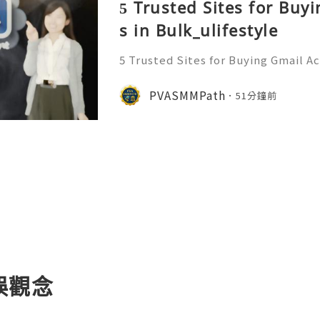
5 Trusted Sites for Buy
s in Bulk_ulifestyle
5 Trusted Sites for Buying Gmail A
ant to more information just con
ply/Contact ╰┈➤➤WhatsApp:+1 (
PVASMMPath
51分鐘前
gram: @Pvasmmpath Learn how ag
誤觀念