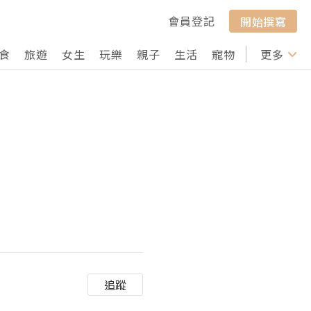
會員登記
開始撰寫
食
旅遊
女生
玩樂
親子
生活
寵物
行山
更多
打卡
追蹤