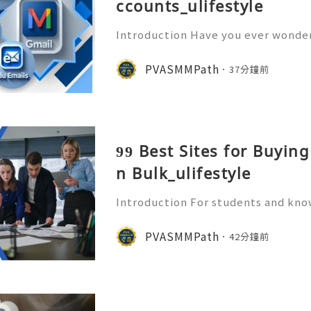
ccounts_ulifestyle
Introduction Have you ever wonder
ory sitting inside an email account
o? An old Gmail account is far more
PVASMMPath
37分鐘前
t’s a repository of p
99 Best Sites for Buyin
n Bulk_ulifestyle
Introduction For students and kn
Share method is transformative. In
hting entire pages (which rarely wo
PVASMMPath
42分鐘前
"clip" of knowledge. T