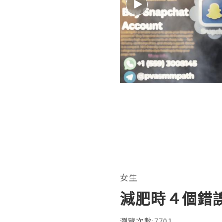
女生
減肥時４個錯
瀏覽次數:7701