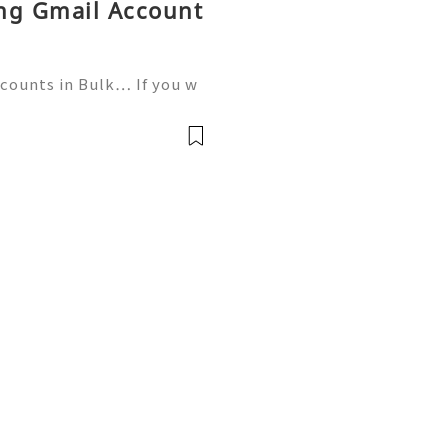
ing Gmail Account
ccounts in Bulk… If you w
tact now- ╰┈➤24 Hours Re
559) 300-8145 ╰┈➤➤Tele
ed a