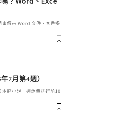
？Word、Exce
傳來 Word 文件、客戶提
rPoint，最後又要把資料整理成
式，處理起來比較零散。因此不
6年7月第4週）
日，日本輕小說一週銷量排行前10
cacia封面插畫：梅まろ卷
i出版社：角川發售日：2026
馴獸師慢生活16作者：棚架ユウ
：2026年08月銷售數：3,7