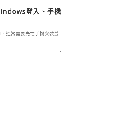
indows登入、手機
ignal，通常需要先在手機安裝並
掃描電腦畫面的二維碼，把桌面