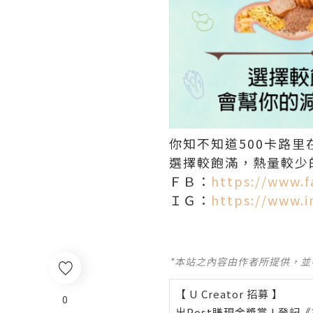
你知不知道500卡路
選擇較飽滿，熱量較少
ＦＢ：
https://www.f
ＩＧ：
https://www.i
*本站之內容由作者所提供，
【 U Creator 招募 】
0
出Post賺現金獎賞 l
登記《