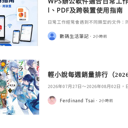
WPS辦公軟件適合日常工作嗎
l、PDF及跨裝置使用指南
日常工作經常會遇到不同類型的文件：同事
供 Excel 表格、開會前要修改 Powe
PDF。 如果每種文件都要使用不同程
數碼生活筆記
2小時前
少人會接觸 WPS Offic
輕小說每週銷量排行（202
2026年07月27日〜2026年08月02
名如下。1. 魔法少女的魔女審判作者：A
首・文字插畫：すがわらおむ,maruch
Ferdinand Tsai
2小時前
年08月銷售數：10,281部2. 落後的
插畫：Nardack出版社：微雜誌社發售日
76部3. 反派千金轉職成超級兄控9作者