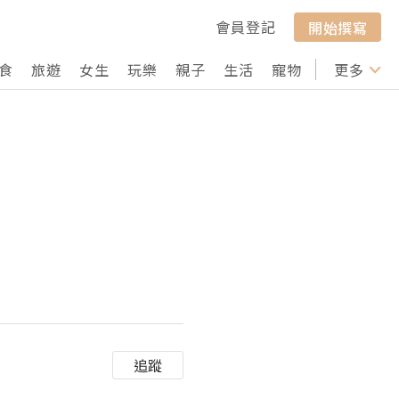
會員登記
開始撰寫
食
旅遊
女生
玩樂
親子
生活
寵物
行山
更多
打卡
追蹤