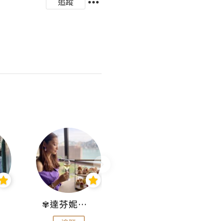
追蹤
✾達芬妮•愛孩子•愛生活✾
wendysugar享受生活gogogo