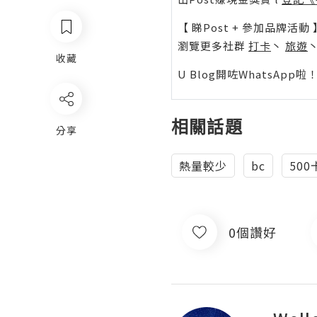
【 睇Post + 參加品牌活動 
瀏覽更多社群
打卡
丶
旅遊
收藏
U Blog開咗WhatsAp
相關話題
分享
熱量較少
bc
50
0個讚好