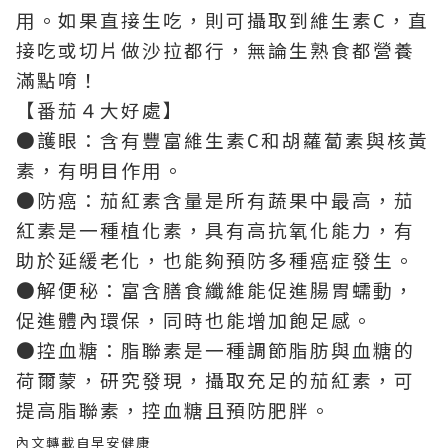
用。如果直接生吃，則可攝取到維生素C，直
接吃或切片做沙拉都行，無論生熟食都營養
滿點唷！
【番茄４大好處】
●護眼：含有豐富維生素C和胡蘿蔔素與核黃
素，有明目作用。
●防癌：茄紅素含量是所有蔬果中最高，茄
紅素是一種植化素，具有高抗氧化能力，有
助於延緩老化，也能夠預防多種癌症發生。
●解便秘：富含膳食纖維能促進腸胃蠕動，
促進體內環保，同時也能增加飽足感。
●控血糖：脂聯素是一種調節脂肪與血糖的
荷爾蒙，研究發現，攝取充足的茄紅素，可
提高脂聯素，控血糖且預防肥胖。
內文轉載自早安健康