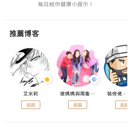
每日給你健康小提示！
推薦博客
點滴
艾米莉
儍媽媽與兩隻小魔怪之家
追蹤
追蹤
追蹤