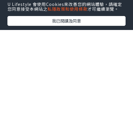
U Lifestyle 會使用Cookies來改善您的網站體驗，請確定
https://www.facebook.com/welleaflif
您同意接受本網站之
私隱政策和使用條款
才可繼續瀏覽。
estyle/
我已閱讀及同意
ＩＧ：
https://www.instagram.com/welleaf_
lifestyle/
*本站之內容由作者所提供，並不代表本站的立場。因此本站對
所有博客的立場、真實性、準確性及完整性不負任何法律責
任。
【 U Creator 招募 】
出Post賺現金獎賞 l
登記《社群創作有價企劃》
【 睇Post + 參加品牌活動 】
瀏覽更多社群
打卡
丶
旅遊
丶
美食
丶
親子
丶
寵物
丶
扮靚
攻略
及
活動情報