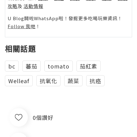
攻略
及
活動情報
U Blog開咗WhatsApp啦！發掘更多吃喝玩樂資訊！
Follow 我哋
！
相關話題
bc
蕃茄
tomato
茄紅素
Welleaf
抗氧化
蔬菜
抗癌
0個讚好