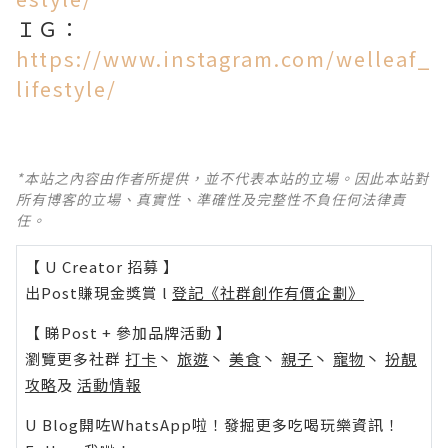
ＩＧ：
https://www.instagram.com/welleaf_
lifestyle/
*本站之內容由作者所提供，並不代表本站的立場。因此本站對
所有博客的立場、真實性、準確性及完整性不負任何法律責
任。
【 U Creator 招募 】
出Post賺現金獎賞 l
登記《社群創作有價企劃》
【 睇Post + 參加品牌活動 】
瀏覽更多社群
打卡
丶
旅遊
丶
美食
丶
親子
丶
寵物
丶
扮靚
攻略
及
活動情報
U Blog開咗WhatsApp啦！發掘更多吃喝玩樂資訊！