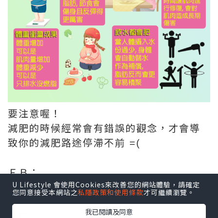
要注意喔！
減肥的時候經常會有錯誤的觀念，才會導
致你的減肥路途停滯不前
=(
ＦＢ：
U Lifestyle 會使用Cookies來改善您的網站體驗，請確定
https://www.facebook.com/welleaflif
您同意接受本網站之
私隱政策和使用條款
才可繼續瀏覽。
estyle/
我已閱讀及同意
ＩＧ：