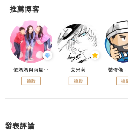
推薦博客
點滴
儍媽媽與兩隻小魔怪之家
艾米莉
追蹤
追蹤
追蹤
發表評論