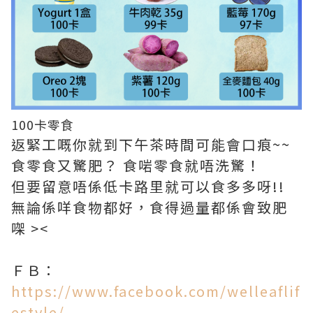
100卡零食
返緊工嘅你就到下午茶時間可能會口痕~~
食零食又驚肥？ 食啱零食就唔洗驚！
但要留意唔係低卡路里就可以食多多呀!!
無論係咩食物都好，食得過量都係會致肥
㗎 ><
ＦＢ：
https://www.facebook.com/welleaflif
estyle/