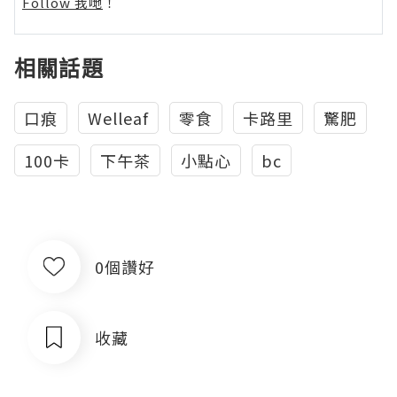
Follow 我哋
！
相關話題
口痕
Welleaf
零食
卡路里
驚肥
100卡
下午茶
小點心
bc
0個讚好
收藏