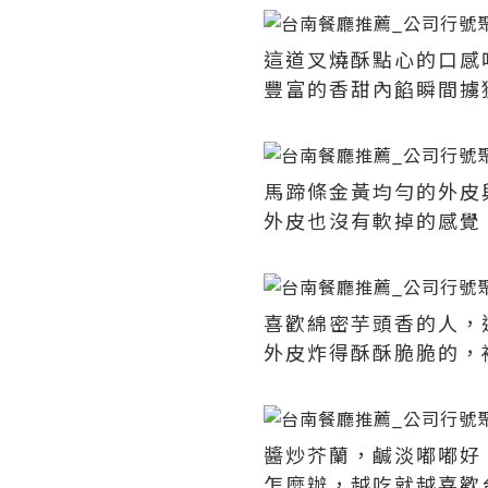
這道叉燒酥點心的口感
豐富的香甜內餡瞬間擄
馬蹄條金黃均勻的外皮
外皮也沒有軟掉的感覺
喜歡綿密芋頭香的人，
外皮炸得酥酥脆脆的，
醬炒芥蘭，鹹淡嘟嘟好
怎麼辦，越吃就越喜歡