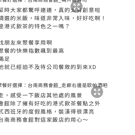
菜時大家都驚呼連連，真的太有創意啦
精選的米飯，味道非常入味，好好吃啊！
是港式飲茶的特色之一嗎？
找朋友來聚餐享用啊
聚餐的快樂指數飆到最高
滿足
他就已經迫不及待公司餐敘的到來XD
走，感受一下飯店其他處的風景
會館除了擁有好吃的港式飲茶餐點之外
式西班牙的度假風格，裝潢得很漂亮
台南商務會館對這家飯店的用心～