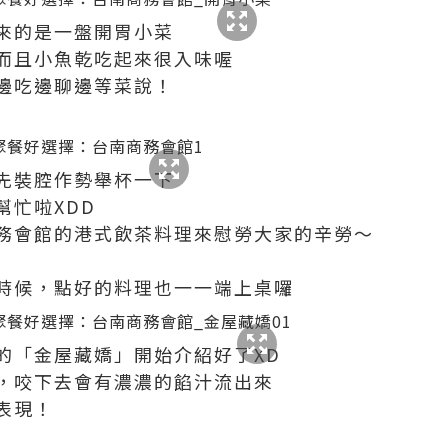
來的是一盤開胃小菜
而且小魚乾吃起來很入味喔
邊吃邊聊邊等菜說！
先裝腔作勢舉杯一下
幫忙啦XDD
務會館的港式飲茶料理來慰勞大家的辛勞～
時候，點好的料理也一一端上桌囉
的「金屋藏嬌」開始介紹好了XD
，咬下去會有濃濃的餡汁流出來
表現！