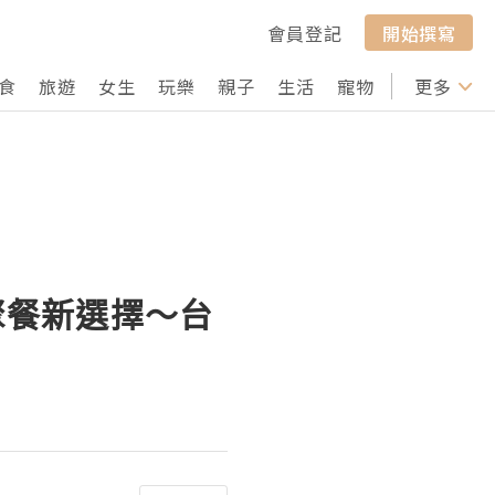
會員登記
開始撰寫
食
旅遊
女生
玩樂
親子
生活
寵物
行山
更多
打卡
司聚餐新選擇～台