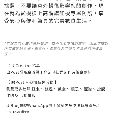
挑選。不要讓意外損傷影響您的創作，現
在就為愛機換上高階旗艦機專屬防護，享
受安心與便利兼具的完美數位生活。
*本站之內容由作者所提供，並不代表本站的立場。因此本站對
所有博客的立場、真實性、準確性及完整性不負任何法律責
任。
【 U Creator 招募 】
出Post賺現金獎賞 l
登記《社群創作有價企劃》
【 睇Post + 參加品牌活動 】
瀏覽更多社群
打卡
丶
旅遊
丶
美食
丶
親子
丶
寵物
丶
扮靚
攻略
及
活動情報
U Blog開咗WhatsApp啦！發掘更多吃喝玩樂資訊！
Follow 我哋
！