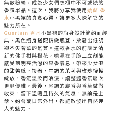
無數粉絲，成為少女們衣櫃中不可或缺的
香氛單品。這次，我將分享我使用
嬌蘭 香
水
小黑裙的真實心得，讓更多人瞭解它的
魅力所在。
Guerlain 香水
小黑裙的瓶身設計簡約而經
典，黑色瓶身搭配精緻瓶蓋，散發出低調
卻不失奢華的氣質。這款香水的前調是清
新的佛手柑與橙花，噴灑在手腕上立刻能
感受到明亮活潑的果香氣息，帶來少女般
的甜美感。接著，中調的茉莉與玫瑰慢慢
綻放，香氣溫柔而浪漫，讓整體香氛層次
更顯優雅。最後，尾調的麝香與香草微微
收束，留下溫暖且持久的氣息，無論是上
學、約會或日常外出，都能散發出自然迷
人的魅力。