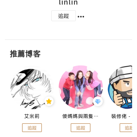
linlin
追蹤
推薦博客
點滴
艾米莉
儍媽媽與兩隻小魔怪之家
追蹤
追蹤
追蹤