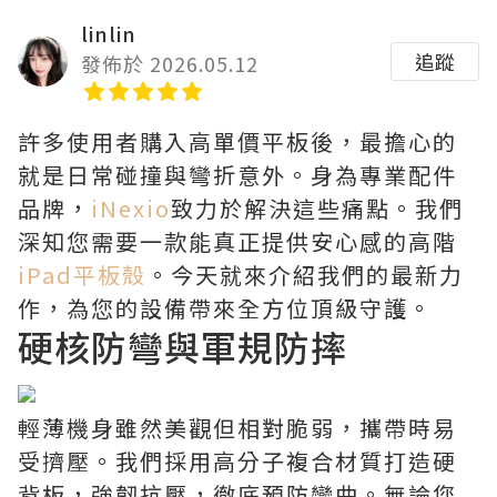
linlin
追蹤
發佈於 2026.05.12
許多使用者購入高單價平板後，最擔心的
就是日常碰撞與彎折意外。身為專業配件
品牌，
iNexio
致力於解決這些痛點。我們
深知您需要一款能真正提供安心感的高階
iPad平板殼
。今天就來介紹我們的最新力
作，為您的設備帶來全方位頂級守護。
硬核防彎與軍規防摔
輕薄機身雖然美觀但相對脆弱，攜帶時易
受擠壓。我們採用高分子複合材質打造硬
背板，強韌抗壓，徹底預防彎曲。無論您