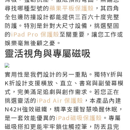
尋找哪種型號的
蘋果平板保護殼
，其四角
全包邊防撞設計都能提供三百六十度完整
防護。特別是針對大尺寸設備，挑選堅固
的
iPad Pro 保護殼
至關重要，讓您工作或
娛樂毫無後顧之憂。
靈活視角與專屬磁吸
實用性是我們設計的另一重點。獨特Y折與
K折設計支援橫放、直立、書寫與副螢幕模
式，完美滿足追劇與創作需求。若您正在
挑選靈活的
iPad Air 保護殼
，本產品內建
N42H強效磁鐵，精準支援智慧喚醒休眠，
是一套效能優異的
iPad磁吸保護殼
。專屬
磁吸搭扣更能牢牢鎖住觸控筆，防丟且完