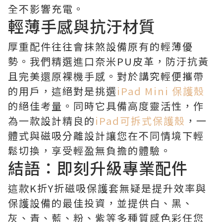
全不影響充電。
輕薄手感與抗汙材質
厚重配件往往會抹煞設備原有的輕薄優
勢。我們精選進口奈米PU皮革，防汙抗黃
且完美還原裸機手感。對於講究輕便攜帶
的用戶，這絕對是挑選
iPad Mini 保護殼
的絕佳考量。同時它具備高度靈活性，作
為一款設計精良的
iPad可拆式保護殼
，一
體式與磁吸分離設計讓您在不同情境下輕
鬆切換，享受輕盈無負擔的體驗。
結語：即刻升級專業配件
這款K折Y折磁吸保護套無疑是提升效率與
保護設備的最佳投資，並提供白、黑、
灰、青、藍、粉、紫等多種質感色彩任您