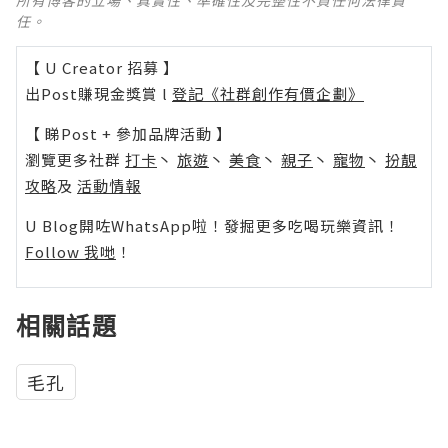
所有博客的立場、真實性、準確性及完整性不負任何法律責
任。
【 U Creator 招募 】
出Post賺現金獎賞 l
登記《社群創作有價企劃》
【 睇Post + 參加品牌活動 】
瀏覽更多社群
打卡
丶
旅遊
丶
美食
丶
親子
丶
寵物
丶
扮靚
攻略
及
活動情報
U Blog開咗WhatsApp啦！發掘更多吃喝玩樂資訊！
Follow 我哋
！
相關話題
毛孔