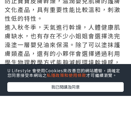
防止寶寶皮膚幹燥，滋潤嬰兒肌膚的護膚
文化產品，具有重要性能比較溫和，刺激
性低的特性。
進入秋冬季，天氣進行幹燥，人體健康肌
膚缺水，也有存在不少小姐姐會選擇洗完
澡塗一層嬰兒油來保濕。除了可以塗抹護
膚類產品，還有的小夥伴會選擇通過利用
學生物理教學方式能夠減輕環境幹燥感，
在室內放一盆水，或者是企業購置加濕
U Lifestyle 會使用Cookies來改善您的網站體驗，請確定
您同意接受本網站之
私隱政策和使用條款
才可繼續瀏覽。
器，今天求真君就來給大家一起說說加濕
我已閱讀及同意
器。
加濕器可以增加空氣中的水分防止幹燥，
加濕器
對治療皮膚、鼻子、喉嚨和嘴唇的
幹燥特別有效，還可以緩解流感或普通感
冒引起的一些症狀。