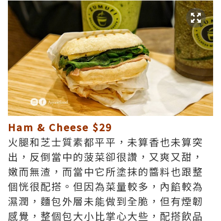
Ham & Cheese $29
火腿和芝士質素都平平，未算香也未算突
出，反倒當中的菠菜卻很讚，又爽又甜，
嫩而無渣，而當中它所塗抹的醬料也跟整
個恍很配搭。但因為菜量較多，內餡較為
濕潤，麵包外層未能做到全脆，但有煙韌
感覺，整個包大小比掌心大些，配搭飲品