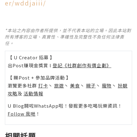
er/wddjaiii/
*本站之內容由作者所提供，並不代表本站的立場。因此本站對
所有博客的立場、真實性、準確性及完整性不負任何法律責
任。
【 U Creator 招募 】
出Post賺現金獎賞 l
登記《社群創作有價企劃》
【 睇Post + 參加品牌活動 】
瀏覽更多社群
打卡
丶
旅遊
丶
美食
丶
親子
丶
寵物
丶
扮靚
攻略
及
活動情報
U Blog開咗WhatsApp啦！發掘更多吃喝玩樂資訊！
Follow 我哋
！
相關話題