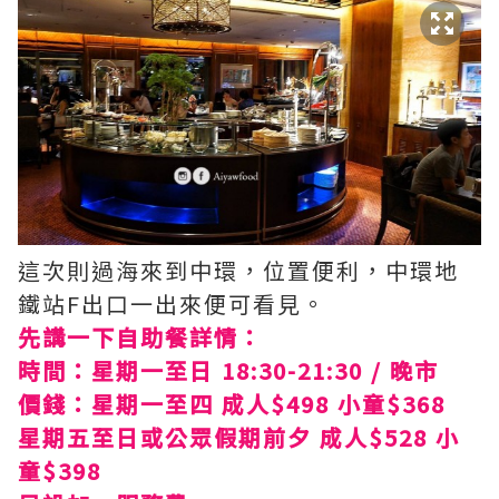
這次則過海來到中環，位置便利，中環地
鐵站F出口一出來便可看見。
先講一下自助餐詳情：
時間：星期一至日 18:30-21:30 / 晚市
價錢：星期一至四 成人$498 小童$368
星期五至日或公眾假期前夕 成人$528 小
童$398