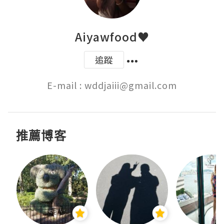
Aiyawfood♥
追蹤
E-mail : wddjaiii@gmail.com
推薦博客