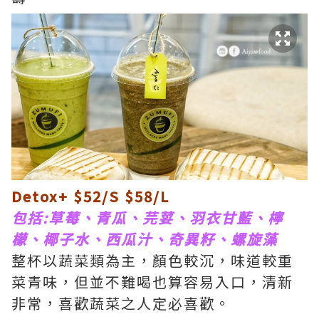
Detox+ $52/S $58/L
包括:草莓、青瓜、芫荽、羽衣甘藍、檸
檬、椰子水、西瓜汁、奇異籽、螺旋藻
整杯以蔬菜類為主，顏色較沉，味道較重
菜青味，但並不難喝也算容易入口，清新
非常，喜歡蔬菜之人定必喜歡。