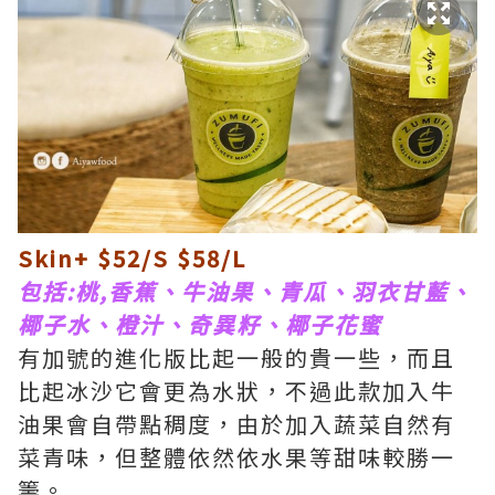
Skin+ $52/S $58/L
包括:桃,香蕉、牛油果、青瓜、羽衣甘藍、
椰子水、橙汁、奇異籽、椰子花蜜
有加號的進化版比起一般的貴一些，而且
比起冰沙它會更為水狀，不過此款加入牛
油果會自帶點稠度，由於加入蔬菜自然有
菜青味，但整體依然依水果等甜味較勝一
籌。