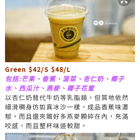
Green $42/S $48/L
包括:芒果、香蕉、菠菜、杏仁奶、椰子
水、西瓜汁、燕麥、椰子花蜜
以杏仁奶替代牛奶等乳脂類，但質地依然
細滑稠身仿如真冰沙一樣，成品香蕉味濃
郁，而且還夾雜好多燕麥顆碎在內，充滿
咬感，而且整杯味道較甜。