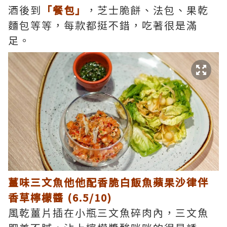
酒後到
「餐包」
，芝士脆餅、法包、果乾
麵包等等，每款都挺不錯，吃著很是滿
足。
薑味三文魚他他配香脆白飯魚蘋果沙律伴
香草檸檬醬 (6.5/10)
風乾薑片插在小瓶三文魚碎肉內，三文魚