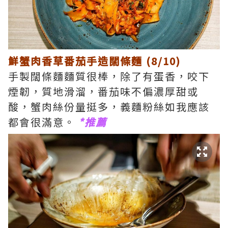
鮮蟹肉香草番茄手造闊條麵 (8/10)
手製闊條麵麵質很棒，除了有蛋香，咬下
煙韌，質地滑溜，番茄味不偏濃厚甜或
酸，蟹肉絲份量挺多，義麵粉絲如我應該
都會很滿意。
*推薦