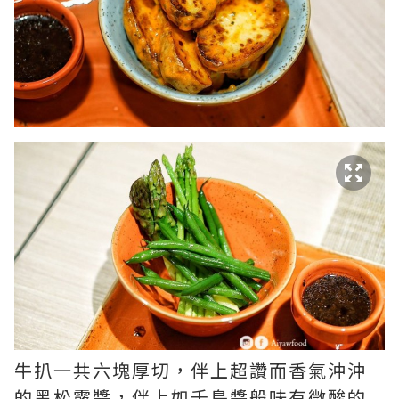
牛扒一共六塊厚切，伴上超讚而香氣沖沖
的黑松露醬，伴上如千島醬般味有微酸的