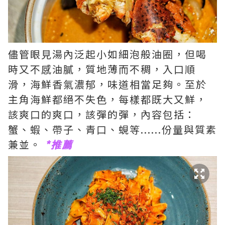
儘管眼見湯內泛起小如細泡般油圈，但喝
時又不感油膩，質地薄而不稠，入口順
滑，海鮮香氣濃郁，味道相當足夠。至於
主角海鮮都絕不失色，每樣都既大又鮮，
該爽口的爽口，該彈的彈，內容包括：
蟹、蝦、帶子、青口、蜆等......份量與質素
兼並。
*推薦