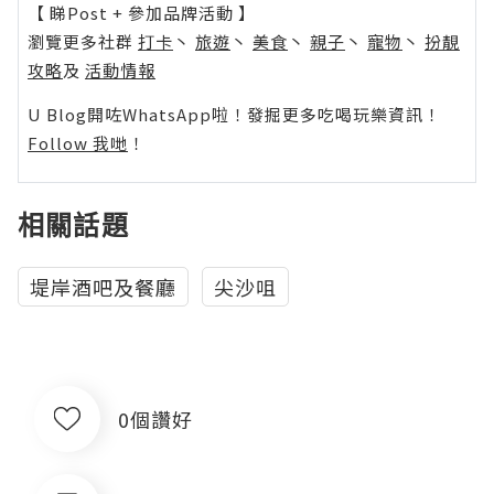
【 睇Post + 參加品牌活動 】
瀏覽更多社群
打卡
丶
旅遊
丶
美食
丶
親子
丶
寵物
丶
扮靚
攻略
及
活動情報
U Blog開咗WhatsApp啦！發掘更多吃喝玩樂資訊！
Follow 我哋
！
相關話題
堤岸酒吧及餐廳
尖沙咀
0個讚好