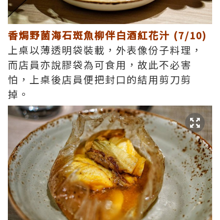
香焗野菌海石斑魚柳伴白酒紅花汁 (7/10)
上桌以薄透明袋裝載，外表像份子料理，
而店員亦說膠袋為可食用，故此不必害
怕，上桌後店員便把封口的結用剪刀剪
掉。