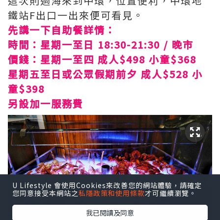
這次則過海來到中環，位置便利，中環地
鐵站F出口一出來便可看見。
先講一下自助餐詳情：
時間：星期一至日 18:30-21:30 / 晚市
價錢：星期一至四 成人$498 小童$368
星期五至日或公眾假期前夕 成人$528 小
童$398
另設加一服務費
U Lifestyle 會使用Cookies來改善您的網站體驗，請確定
您同意接受本網站之
私隱政策和使用條款
才可繼續瀏覽。
我已閱讀及同意