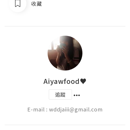
收藏
Aiyawfood♥
追蹤
E-mail : wddjaiii@gmail.com