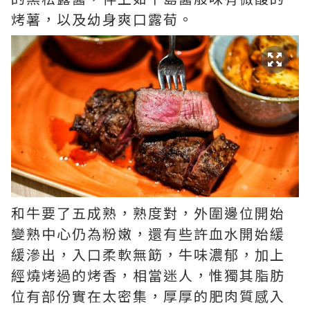
烤薯，以及幼身爽口露荀。
和牛要了五成熟，熟度對，外圍邊位開始
變熟中心仍為粉嫩，還有些許血水開始緩
緩滲出，入口柔軟無筯，牛味濃郁，加上
經燒烤過的烤香，相當迷人，惟獨其脂肪
位有部份實在太密集，厚厚的肥肉質感入