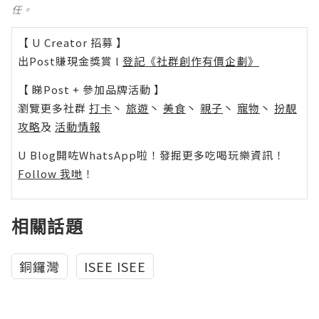
任。
【 U Creator 招募 】
出Post賺現金獎賞 l
登記《社群創作有價企劃》
【 睇Post + 參加品牌活動 】
瀏覽更多社群
打卡
丶
旅遊
丶
美食
丶
親子
丶
寵物
丶
扮靚
攻略
及
活動情報
U Blog開咗WhatsApp啦！發掘更多吃喝玩樂資訊！
Follow 我哋
！
相關話題
銅鑼灣
ISEE ISEE