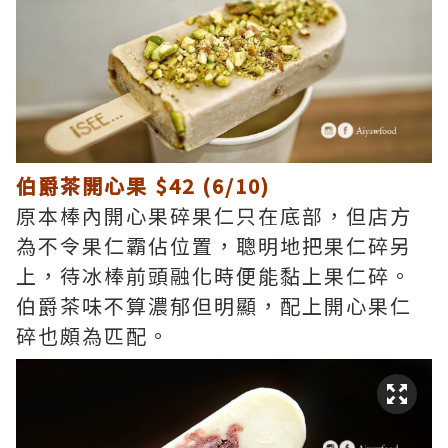
伯爵茶開心果 $42 (6/10)
原本棒內開心果碎果仁只在底部，但店方
為不令果仁霸佔位置，聰明地把果仁碎另
上，待冰棒前頭融化時便能黏上果仁碎。
伯爵茶味不算濃郁但明顯，配上開心果仁
碎也頗為匹配。