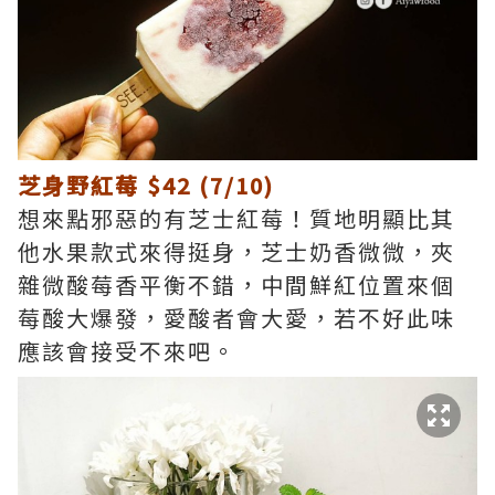
芝身野紅莓 $42 (7/10)
想來點邪惡的有芝士紅莓！質地明顯比其
他水果款式來得挺身，芝士奶香微微，夾
雜微酸莓香平衡不錯，中間鮮紅位置來個
莓酸大爆發，愛酸者會大愛，若不好此味
應該會接受不來吧。