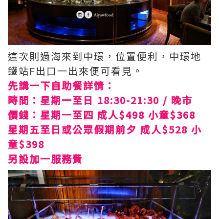
這次則過海來到中環，位置便利，中環地
鐵站F出口一出來便可看見。
先講一下自助餐詳情：
時間：星期一至日 18:30-21:30 / 晚市
價錢：星期一至四 成人$498 小童$368
星期五至日或公眾假期前夕 成人$528 小
童$398
另設加一服務費