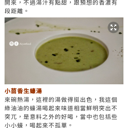
開來，不過湯汁有點甜，跟預想的香濃有
段距離。
小茴香生蠔湯
來碗熱湯，這裡的湯做得挺出色，我這個
綠油油的蠔湯喝起來味道相當鮮明突出不
突兀，是意料之外的好喝，當中也包括些
小小蠔，喝起來不孤單。