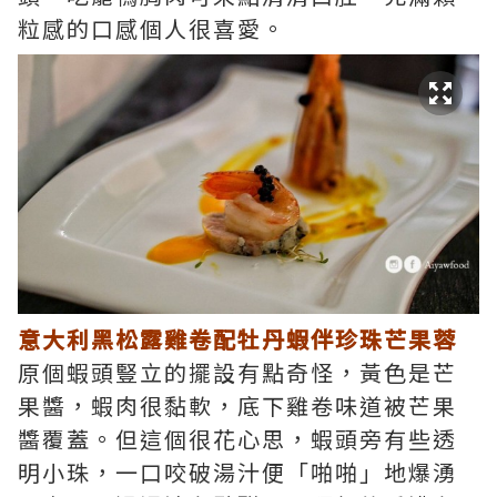
粒感的口感個人很喜愛。
意大利黑松露雞卷配牡丹蝦伴珍珠芒果蓉
原個蝦頭豎立的擺設有點奇怪，黃色是芒
果醬，蝦肉很黏軟，底下雞卷味道被芒果
醬覆蓋。但這個很花心思，蝦頭旁有些透
明小珠，一口咬破湯汁便「啪啪」地爆湧