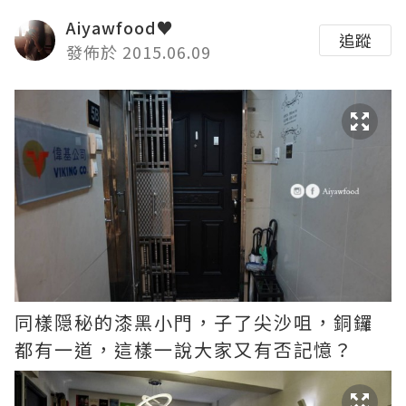
Aiyawfood♥
追蹤
發佈於 2015.06.09
同樣隠秘的漆黑小門，子了尖沙咀，銅鑼
都有一道，這樣一說大家又有否記憶？