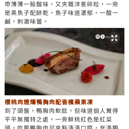
帶薄薄一股酸味，又夾雜洋蔥碎粒，一旁
是黑魚子配餅乾，魚子味道濃郁，一酸一
鹹，刺激味蕾。
櫻桃肉煙燻鴨胸肉配香檳蘋果凍
到了頭盤，鴨胸肉軟腍，但味道個人覺得
平平無獨特之處。一旁鮮桃紅色是紅菜
頭，吃罷鴨胸肉可來點清清口腔，充滿顆