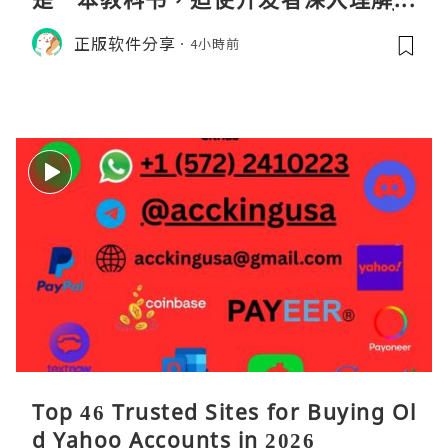
M的内存模型、垃圾回收机制和并发原
正版软件分享
4小時前
理。通过直观的可视化数据，它将抽象
的性能问题具象化为代码行号。对于一
名追求卓越的Java
Top 46 Trusted Sites for Buying Ol
d Yahoo Accounts in 2026