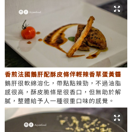
香煎法國鵝肝配酥皮條伴輕辣香草蛋黃醬
鵝肝很軟綿溶化，帶點點辣勁，不過油脂
感很高，酥皮脆條是很香口，但無助於解
膩，整體給予人一種很重口味的感覺。