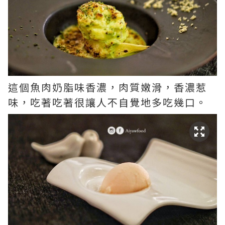
這個魚肉奶脂味香濃，肉質嫩滑，香濃惹
味，吃著吃著很讓人不自覺地多吃幾口。