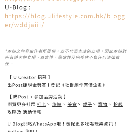
U-Blog :
https://blog.ulifestyle.com.hk/blogg
er/wddjaiii/
*本站之內容由作者所提供，並不代表本站的立場。因此本站對
所有博客的立場、真實性、準確性及完整性不負任何法律責
任。
【 U Creator 招募 】
出Post賺現金獎賞 l
登記《社群創作有價企劃》
【 睇Post + 參加品牌活動 】
瀏覽更多社群
打卡
丶
旅遊
丶
美食
丶
親子
丶
寵物
丶
扮靚
攻略
及
活動情報
U Blog開咗WhatsApp啦！發掘更多吃喝玩樂資訊！
Follow 我哋
！