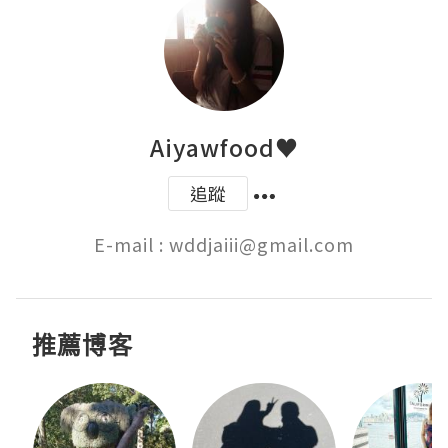
Aiyawfood♥
追蹤
E-mail : wddjaiii@gmail.com
推薦博客