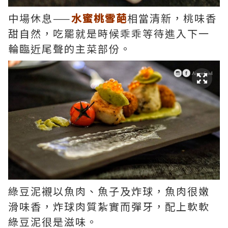
中場休息——
水蜜桃雪葩
相當清新，桃味香
甜自然，吃罷就是時候乖乖等待進入下一
輪臨近尾聲的主菜部份。
綠豆泥襯以魚肉、魚子及炸球，魚肉很嫩
滑味香，炸球肉質紮實而彈牙，配上軟軟
綠豆泥很是滋味。