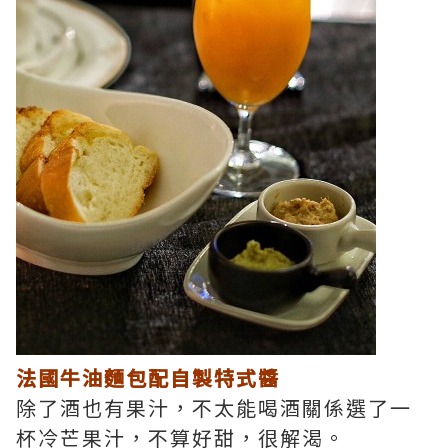
法國牛油麵包配自製特式醬
除了酒也有果汁，不太能喝酒關係選了一
杯冷芒果汁，不算好甜，很解渴。