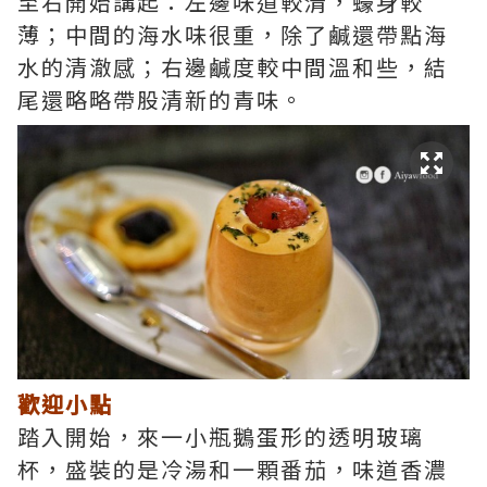
至右開始講起：左邊味道較清，蠔身較
薄；中間的海水味很重，除了鹹還帶點海
水的清澈感；右邊鹹度較中間溫和些，結
尾還略略帶股清新的青味。
歡迎小點
踏入開始，來一小瓶鵝蛋形的透明玻璃
杯，盛裝的是冷湯和一顆番茄，味道香濃