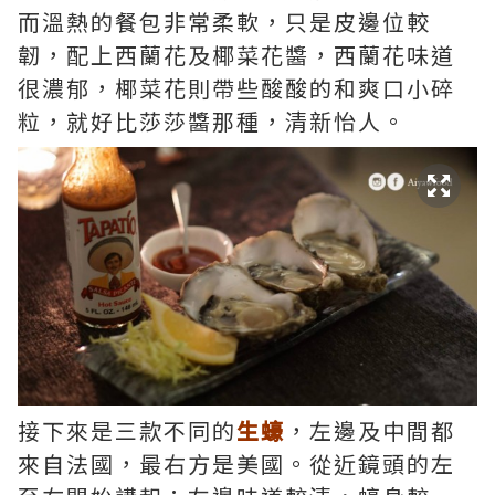
而溫熱的餐包非常柔軟，只是皮邊位較
韌，配上西蘭花及椰菜花醬，西蘭花味道
很濃郁，椰菜花則帶些酸酸的和爽口小碎
粒，就好比莎莎醬那種，清新怡人。
接下來是三款不同的
生蠔
，左邊及中間都
來自法國，最右方是美國。從近鏡頭的左