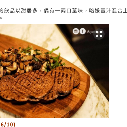
的飲品以甜居多，偶有一兩口薑味，略嫌薑汁混合
。
6/10)