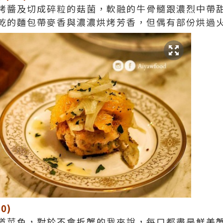
烤醬及切成碎粒的菇菌，軟融的牛骨髓跟濃烈中帶
乾的麵包帶麥香與濃濃烘烤芳香，但偶有部份烘過
10)
道菜色，對於不會拆蟹的我來說，每口都盡是鮮美