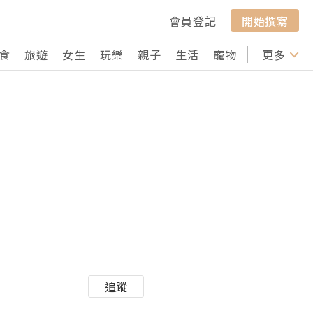
會員登記
開始撰寫
食
旅遊
女生
玩樂
親子
生活
寵物
行山
更多
打卡
追蹤