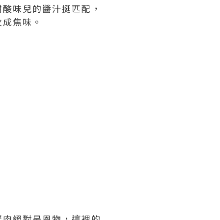
甜酸味兒的醬汁挺匹配，
火成焦味。
蟹肉絕對是恩物，這裡的