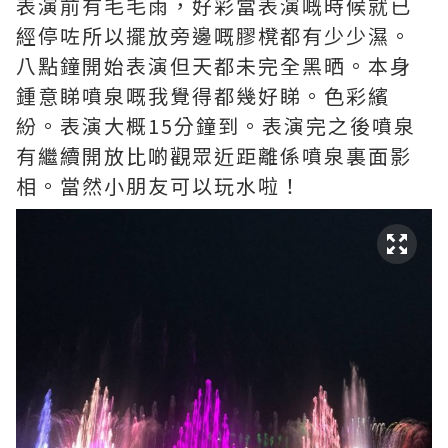
表演前有毛毛雨，好彩當表演嘅時候就已
經停咗所以擺放旁邊嘅膠櫈都有少少濕。
八點鐘開始表演但天都未完全黑晒。本身
鍾意睇噴泉嘅我覺得都幾好睇。色彩繽
紛。表演大概15分鐘到。表演完之後噴泉
有繼續開放比啲觀眾近距離係噴泉裏面影
相。當然小朋友可以玩水啦！