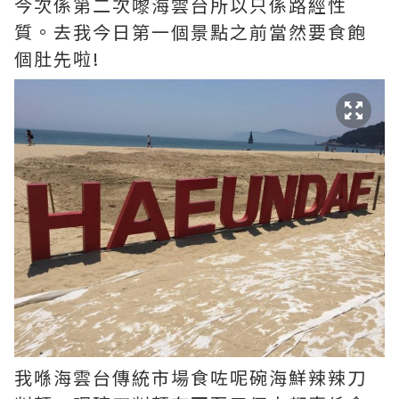
今次係第二次嚟海雲台所以只係路經性
質。去我今日第一個景點之前當然要食飽
個肚先啦!
我喺海雲台傳統市場食咗呢碗海鮮辣辣刀