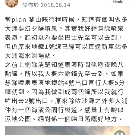
追蹤
發佈於 2018.06.14
當plan 釜山嘅行程時候，知道有個叫做多
大浦夢幻夕陽噴泉。其實我好鍾意睇噴泉
表演。起初以為要坐巴士先至可以去到，
但係原來地鐵1號線已經可以直達新車站多
大浦海水浴場站。
之前上網睇清楚知道表演時間係喺夜晚八
點鐘，所以我大概六點鐘先至去到。如果
想睇噴泉表演地鐵站4號出口直行大概5分
鐘就到。因為我做到成兩個鐘所以我就行
咗出去2號出口。原來除咗沙灘之外多大浦
仲有一個海濱公園行棧道。感覺上有啲似
濕地公園。絕對係一個睇日落嘅好地方。