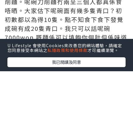
削麵。呢碗刀削麵冇兩至三個人都真係食
唔晒。大家估下呢碗面有幾多隻青口？初
初數都以為得10隻。點不知食下食下發覺
成碗有成20隻青口。我只可以話呢碗
7000won 嘅麵係可以填飽你個肚但係味道
真係麻麻地，仲要係大熱天時食啲咁辣嘅
U Lifestyle 會使用Cookies來改善您的網站體驗，請確定
您同意接受本網站之
私隱政策和使用條款
才可繼續瀏覽。
麵我都覺得自己傻傻地。
我已閱讀及同意