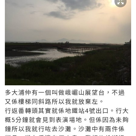
多大浦仲有一個叫做峨嵋山展望台，不過
又係樓梯同斜路所以我就放棄左。
行返番轉頭其實就係地鐵站4號出口。行大
概5分鐘就會見到表演場地。但係因為未夠
鐘所以我就行咗去沙灘。沙灘中有兩件係