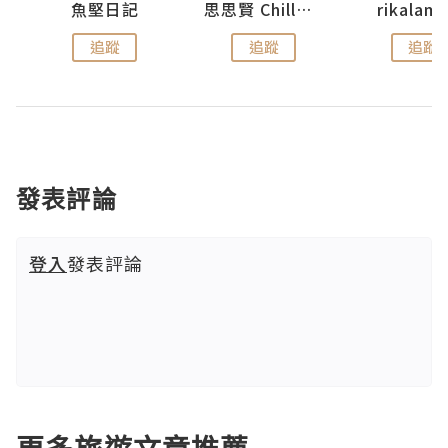
urnal
魚堅日記
思思賢 ChillMyBabe
rikala
追蹤
追蹤
追蹤
發表評論
登入
發表評論