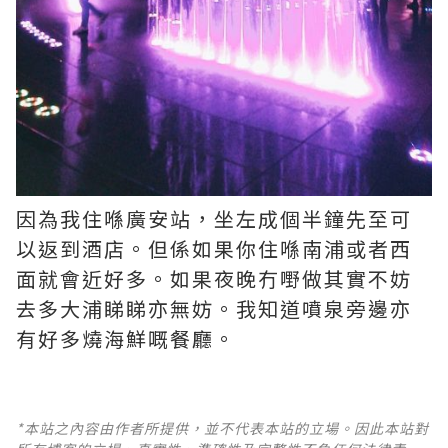
因為我住喺廣安站，坐左成個半鐘先至可
以返到酒店。但係如果你住喺南浦或者西
面就會近好多。如果夜晚冇嘢做其實不妨
去多大浦睇睇亦無妨。我知道噴泉旁邊亦
有好多燒海鮮嘅餐廳。
*本站之內容由作者所提供，並不代表本站的立場。因此本站對