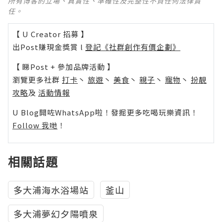
所有博客的立場、真實性、準確性及完整性不負任何法律責
任。
【 U Creator 招募 】
出Post賺現金獎賞 l
登記《社群創作有價企劃》
【 睇Post + 參加品牌活動 】
瀏覽更多社群
打卡
丶
旅遊
丶
美食
丶
親子
丶
寵物
丶
扮靚
攻略
及
活動情報
U Blog開咗WhatsApp啦！發掘更多吃喝玩樂資訊！
Follow 我哋
！
相關話題
多大浦海水浴場站
釜山
多大浦夢幻夕陽噴泉