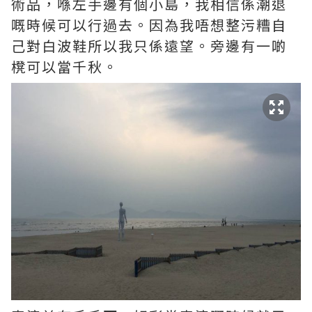
術品，喺左手邊有個小島，我相信係潮退
嘅時候可以行過去。因為我唔想整污糟自
己對白波鞋所以我只係遠望。旁邊有一啲
櫈可以當千秋。