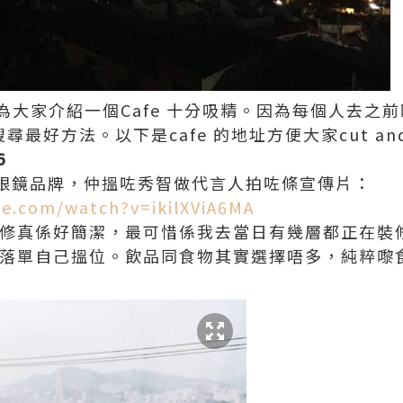
為大家介紹一個Cafe 十分吸精。因為每個人去之
 搜尋最好方法。以下是cafe 的地址方便大家cut and
6
歐洲眼鏡品牌，仲搵咗秀智做代言人拍咗條宣傳片：
e.com/watch?v=ikilXViA6MA
嘅裝修真係好簡潔，最可惜係我去當日有幾層都正在裝
己落單自己搵位。飲品同食物其實選擇唔多，純粹嚟食