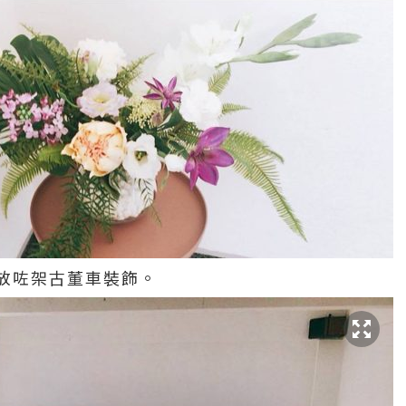
放咗架古董車裝飾。