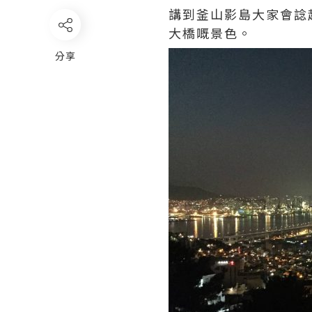
講到釜山影島大家會諗
大橋嘅景色。
分享