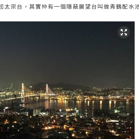
起太宗台，其實仲有一個隱蔽展望台叫做青鶴配水