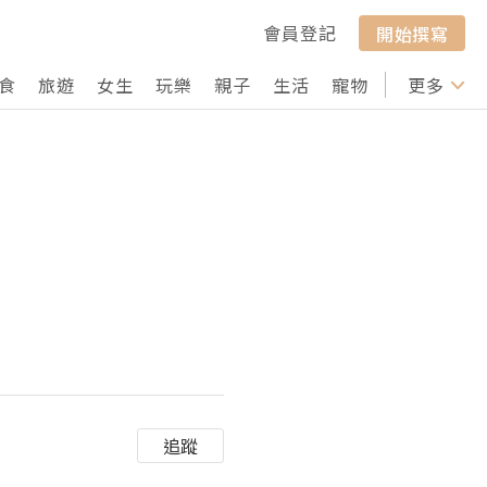
會員登記
開始撰寫
食
旅遊
女生
玩樂
親子
生活
寵物
行山
更多
打卡
追蹤