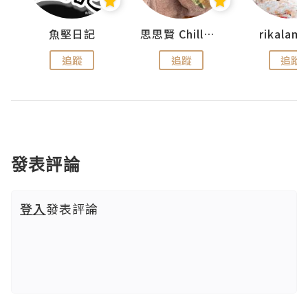
urnal
魚堅日記
思思賢 ChillMyBabe
rikala
追蹤
追蹤
追蹤
發表評論
登入
發表評論