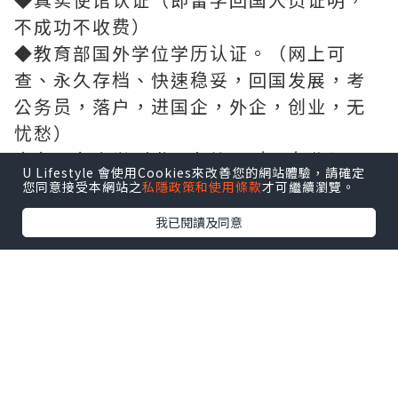
不成功不收费）
◆教育部国外学位学历认证。（网上可
查、永久存档、快速稳妥，回国发展，考
公务员，落户，进国企，外企，创业，无
忧愁）
◆各国各大学（世界名校一对一专业服
U Lifestyle 會使用Cookies來改善您的網站體驗，請確定
务，可全程监控跟踪进度）
您同意接受本網站之
私隱政策和使用條款
才可繼續瀏覽。
◆全套服务：毕业证、成绩单真实使馆认
我已閱讀及同意
证、真实教育部认证。让您回国发展信心
十足！
◆可以提供钢印、水印、烫金、激光防
伪、凹凸版、最新版的毕业证、百分之百
让您绝对满意、设计，印刷;毕业证、成
绩、单，真实大使馆教育部认证，速度