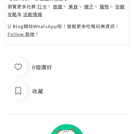
瀏覽更多社群
打卡
丶
旅遊
丶
美食
丶
親子
丶
寵物
丶
扮靚
攻略
及
活動情報
U Blog開咗WhatsApp啦！發掘更多吃喝玩樂資訊！
Follow 我哋
！
0個讚好
收藏