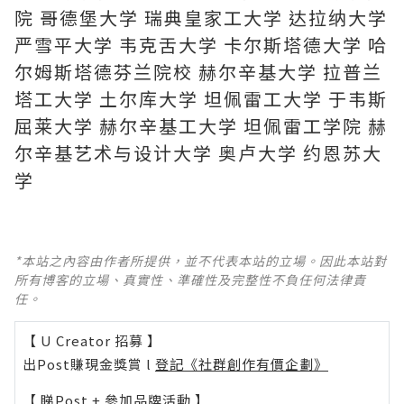
院 哥德堡大学 瑞典皇家工大学 达拉纳大学
严雪平大学 韦克舌大学 卡尔斯塔德大学 哈
尔姆斯塔德芬兰院校 赫尔辛基大学 拉普兰
塔工大学 土尔库大学 坦佩雷工大学 于韦斯
屈莱大学 赫尔辛基工大学 坦佩雷工学院 赫
尔辛基艺术与设计大学 奥卢大学 约恩苏大
学
*本站之內容由作者所提供，並不代表本站的立場。因此本站對
所有博客的立場、真實性、準確性及完整性不負任何法律責
任。
【 U Creator 招募 】
出Post賺現金獎賞 l
登記《社群創作有價企劃》
【 睇Post + 參加品牌活動 】