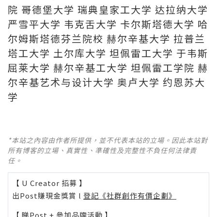
院 哥德堡大学 瑞典皇家工大学 达拉纳大学
严雪平大学 韦克舌大学 卡尔斯塔德大学 哈
尔姆斯塔德芬兰院校 赫尔辛基大学 拉普兰
塔工大学 土尔库大学 坦佩雷工大学 于韦斯
屈莱大学 赫尔辛基工大学 坦佩雷工学院 赫
尔辛基艺术与设计大学 奥卢大学 约恩苏大
学
*本站之內容由作者所提供，並不代表本站的立場。因此本站對
所有博客的立場、真實性、準確性及完整性不負任何法律責
任。
【 U Creator 招募 】
出Post賺現金獎賞 l
登記《社群創作有價企劃》
【 睇Post + 參加品牌活動 】