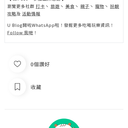
瀏覽更多社群
打卡
丶
旅遊
丶
美食
丶
親子
丶
寵物
丶
扮靚
攻略
及
活動情報
U Blog開咗WhatsApp啦！發掘更多吃喝玩樂資訊！
Follow 我哋
！
0個讚好
收藏