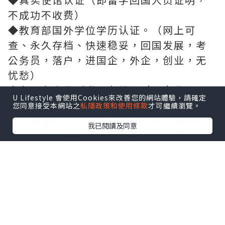
不成功不收费）
◆教育部国外学位学历认证。（网上可
查、永久存档、快速稳妥，回国发展，考
公务员，落户，进国企，外企，创业，无
忧愁）
◆各国各大学（世界名校一对一专业服
U Lifestyle 會使用Cookies來改善您的網站體驗，請確定
务，可全程监控跟踪进度）
您同意接受本網站之
私隱政策和使用條款
才可繼續瀏覽。
◆全套服务：毕业证、成绩单真实使馆认
我已閱讀及同意
证、真实教育部认证。让您回国发展信心
十足！
◆可以提供钢印、水印、烫金、激光防
伪、凹凸版、最新版的毕业证、百分之百
让您绝对满意、设计，印刷;毕业证、成
绩、单，真实大使馆教育部认证，速度