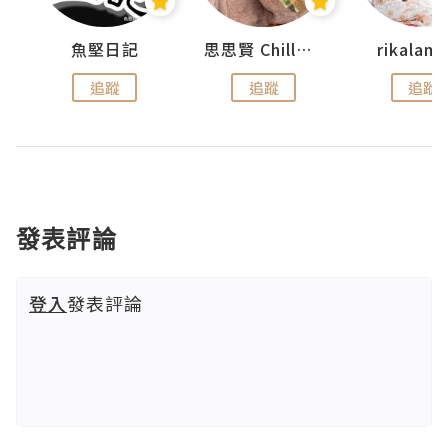
urnal
魚堅日記
思思賢 ChillMyBabe
rikala
追蹤
追蹤
追蹤
發表評論
登入
發表評論