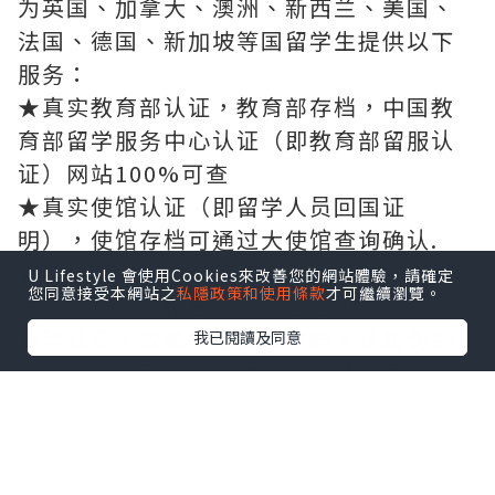
为英国、加拿大、澳洲、新西兰、美国、
法国、德国、新加坡等国留学生提供以下
服务：
★真实教育部认证，教育部存档，中国教
育部留学服务中心认证（即教育部留服认
证）网站100%可查
★真实使馆认证（即留学人员回国证
明），使馆存档可通过大使馆查询确认.
★留信网认证，国家专业人才认证中心颁
U Lifestyle 會使用Cookies來改善您的網站體驗，請確定
您同意接受本網站之
私隱政策和使用條款
才可繼續瀏覽。
发入库证书，留信网永久存档可查.
★毕业证、成绩单等全套材料，从防伪到
我已閱讀及同意
印刷，从水印到钢印烫金，高精仿度跟学
校原版100%相同.
如果您是以下情况，我们公司都能竭诚为
您解决实际问题：