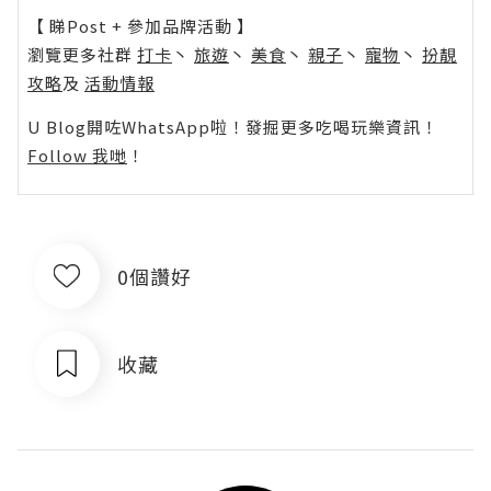
【 睇Post + 參加品牌活動 】
瀏覽更多社群
打卡
丶
旅遊
丶
美食
丶
親子
丶
寵物
丶
扮靚
攻略
及
活動情報
U Blog開咗WhatsApp啦！發掘更多吃喝玩樂資訊！
Follow 我哋
！
0個讚好
收藏