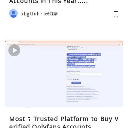
Accounts in This Year.....
xbgtfuh
8分鐘前
Most 5 Trusted Platform to Buy V
erified Onlyfans Accounts ...