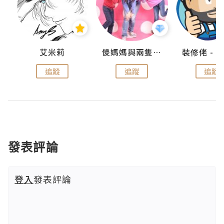
點滴
艾米莉
儍媽媽與兩隻小魔怪之家
追蹤
追蹤
追蹤
發表評論
登入
發表評論