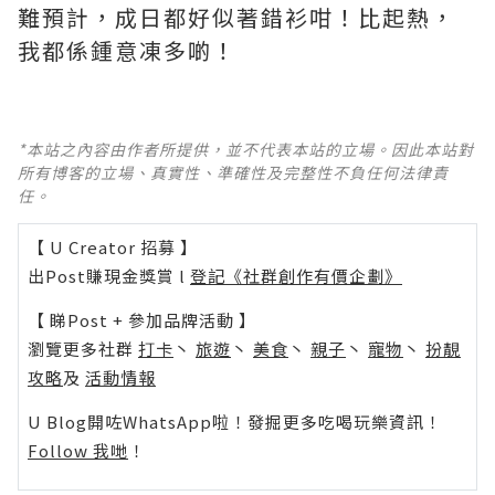
難預計，成日都好似著錯衫咁！比起熱，
我都係鍾意凍多啲！
*本站之內容由作者所提供，並不代表本站的立場。因此本站對
所有博客的立場、真實性、準確性及完整性不負任何法律責
任。
【 U Creator 招募 】
出Post賺現金獎賞 l
登記《社群創作有價企劃》
【 睇Post + 參加品牌活動 】
瀏覽更多社群
打卡
丶
旅遊
丶
美食
丶
親子
丶
寵物
丶
扮靚
攻略
及
活動情報
U Blog開咗WhatsApp啦！發掘更多吃喝玩樂資訊！
Follow 我哋
！