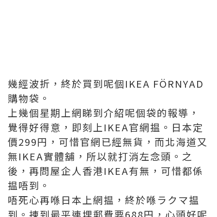
幾經波折，終於買到呢個IKEA FÖRNYAD
購物袋。
上幾個星期上網睇到介紹呢個袋的報導，
覺得好得意，即刻上IKEA官網揾。日本定
價299円，可惜官網已經無貨，而北海道又
無IKEA實體舖，所以就打消左念頭。之
後，再問屋企人香港IKEA有無，可惜都係
揾唔到。
唔死心再喺日本上網揾，終於喺ラクマ揾
到。揀到最平連埋郵費要688円，心頭好呢