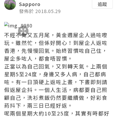
Sapporo
追蹤
發佈於 2018.05.29
不經不覺又五月尾，黃金週屋企人過咗嚟
玩。雖然忙，但係好開心！到屋企人返咗
香港，先慢慢回氣。始終習慣咗自己住，
屋企多咗人，都會唔習慣。
正當以為自己回氣，又到轉天氣。上兩個
星期5至24度，身邊又多人病，自己都病
咗。有一日頂硬上返咗上晝，下晝即刻請
假返屋企抖。一個人生活，病都要自己照
顧自己，洗衫煮飯仍然要繼續做，好彩食
葯抖下，兩三日已經好返。
呢兩個星期大約10至25度，其實有時都好