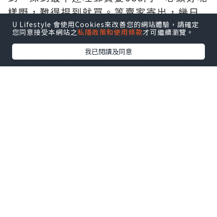
樣嘢，難得揾到就買。等賣家寄出，幾日
U Lifestyle 會使用Cookies來改善您的網站體驗，請確定
就收到。實物真係好大個，啱晒我去拎嘢
您同意接受本網站之
私隱政策和使用條款
才可繼續瀏覽。
回收，或者去超級市場入貨用。
我已閱讀及同意
買到新袋，終於可以同用咗兩年幾的舊環
保袋講拜拜，お疲れ様でした！
*本站之內容由作者所提供，並不代表本站的立場。因此本站對
所有博客的立場、真實性、準確性及完整性不負任何法律責
任。
【 U Creator 招募 】
出Post賺現金獎賞 l
登記《社群創作有價企劃》
【 睇Post + 參加品牌活動 】
瀏覽更多社群
打卡
丶
旅遊
丶
美食
丶
親子
丶
寵物
丶
扮靚
攻略
及
活動情報