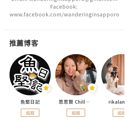
Facebook: 
www.facebook.com/wanderinginsapporo
推薦博客
urnal
魚堅日記
思思賢 ChillMyBabe
rikala
追蹤
追蹤
追蹤