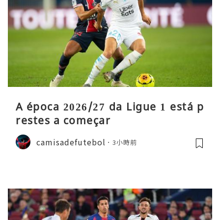
A época 2026/27 da Ligue 1 está p
restes a começar
camisadefutebol
3小時前