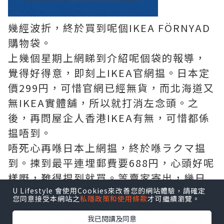
幾經波折，終於買到呢個IKEA FÖRNYAD
購物袋。
上幾個星期上網睇到介紹呢個袋的報導，
覺得好得意，即刻上IKEA官網揾。日本定
價299円，可惜官網已經無貨，而北海道又
無IKEA實體舖，所以就打消左念頭。之
後，再問屋企人香港IKEA有無，可惜都係
揾唔到。
唔死心再喺日本上網揾，終於喺ラクマ揾
到。揀到最平連埋郵費要688円，心頭好呢
樣嘢，難得揾到就買。等賣家寄出，幾日
U Lifestyle 會使用Cookies來改善您的網站體驗，請確定
就收到。實物真係好大個，啱晒我去拎嘢
您同意接受本網站之
私隱政策和使用條款
才可繼續瀏覽。
回收，或者去超級市場入貨用。
我已閱讀及同意
買到新袋，終於可以同用咗兩年幾的舊環