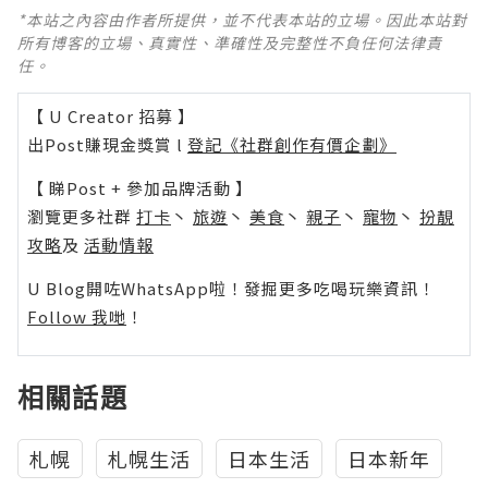
*本站之內容由作者所提供，並不代表本站的立場。因此本站對
所有博客的立場、真實性、準確性及完整性不負任何法律責
任。
【 U Creator 招募 】
出Post賺現金獎賞 l
登記《社群創作有價企劃》
【 睇Post + 參加品牌活動 】
瀏覽更多社群
打卡
丶
旅遊
丶
美食
丶
親子
丶
寵物
丶
扮靚
攻略
及
活動情報
U Blog開咗WhatsApp啦！發掘更多吃喝玩樂資訊！
Follow 我哋
！
相關話題
札幌
札幌生活
日本生活
日本新年