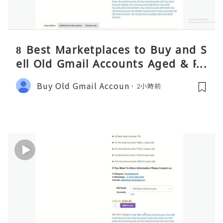
8 Best Marketplaces to Buy and S
ell Old Gmail Accounts Aged & PV
A Safely (Any Country) – 2026 Gui
Buy Old Gmail Accoun
2小時前
de