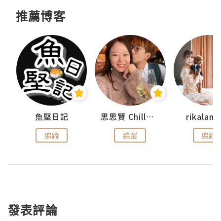
推薦博客
urnal
魚堅日記
思思賢 ChillMyBabe
rikala
追蹤
追蹤
追蹤
發表評論