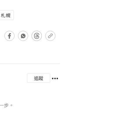
札幌
追蹤
。
