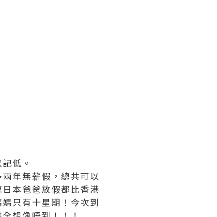
以記低。
多兩年無薪假，總共可以
連日本爸爸放假都比香港
媽媽只有十星期！今次到
完全想像唔到！！！