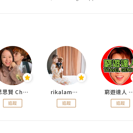
思思賢 ChillMyBabe
rikalammm
窮遊達人 Mr.TravelGe
追蹤
追蹤
追蹤