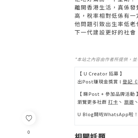
離開香港生活，真係發
高，稅率相對低係有一
他問題引致出生率低老
下一代建設更好的社會
*本站之內容由作者所提供，
【 U Creator 招募 】
出Post賺現金獎賞 l
登記《
【 睇Post + 參加品牌活動 
瀏覽更多社群
打卡
丶
旅遊
U Blog開咗WhatsAp
0
相關話題