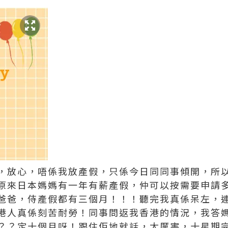
，放心，唔係我放產假，只係今日同同事傾開，所
原來日本媽媽有一年有薪產假，仲可以按需要申請
爸爸，侍產假都有三個月！！！聽完我真係呆左，
港人真係刻苦耐勞！同事問返我香港的情況，我答
？？定十個月呀！跟住佢地就話，太厲害，十星期