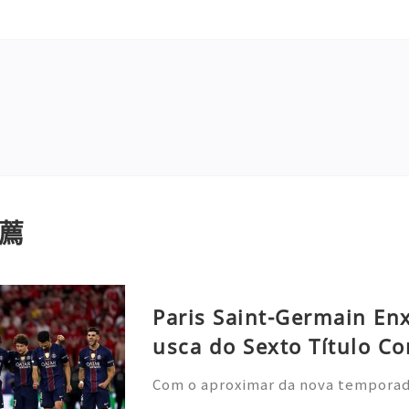
薦
Paris Saint-Germain En
usca do Sexto Título Co
Com o aproximar da nova temporada 
nela de transferências de verão, o