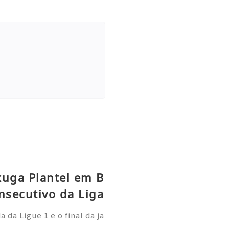
xuga Plantel em B
nsecutivo da Liga
da Ligue 1 e o final da ja
 Paris Saint-Germain demo