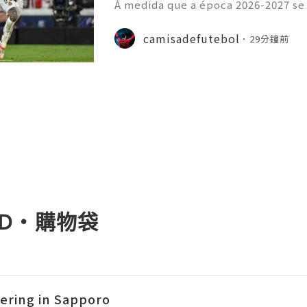
À medida que a época 2026-2027 se
principais ligas europeias iniciara
sivo, com vários jogos amigáveis ​​
camisadefutebol
29分鐘前
esse por parte dos a
YAD・購物袋
ng in Sapporo