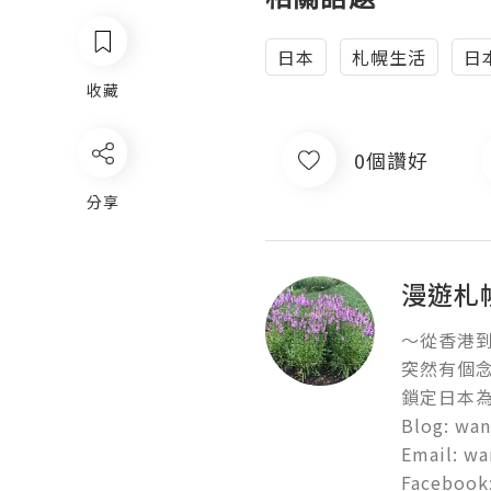
日本
札幌生活
日
收藏
0個讚好
分享
漫遊札幌．
～從香港到
突然有個念
鎖定日本為
Blog: wan
Email: wa
Facebook