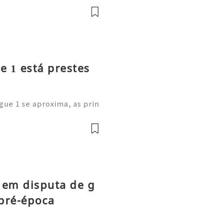
onal: afastou-se do anter
e 1 está prestes
gue 1 se aproxima, as prin
m as suas cotações de long
estão a comprar os novos C
 em disputa de g
pré-época