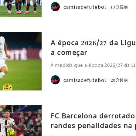
nstrou uma nova estratégia operaci
camisadefutebol
13分鐘前
ior estilo de gastos e
A época 2026/27 da Ligu
a começar
À medida que a época 2026/27 da Li
cipais casas de apostas atualizara
o prazo para o título. Os adeptos 
camisadefutebol
20分鐘前
amisolas de futebol
FC Barcelona derrotado
randes penalidades na 