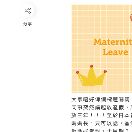
分享
大家唔好俾個標題嚇親
同事突然講起放產假，
放三年！！！至於日本
媽媽長，只可以話，香
佢地好驚訝，十星期？