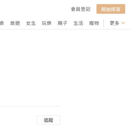
會員登記
開始撰寫
食
旅遊
女生
玩樂
親子
生活
寵物
行山
更多
打卡
追蹤