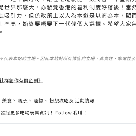
覺世界那麼大，亦發覺香港的福利制度好落後！當
定吸引力，但係政策上以人為本還是以商為本，顯
化率高，始終要唔要下一代係個人選擇。希望大家
。
並不代表本站的立場。因此本站對所有博客的立場、真實性、準確性
社群創作有價企劃》
】
丶
美食
丶
親子
丶
寵物
丶
扮靚攻略
及
活動情報
p啦！發掘更多吃喝玩樂資訊！
Follow 我哋
！