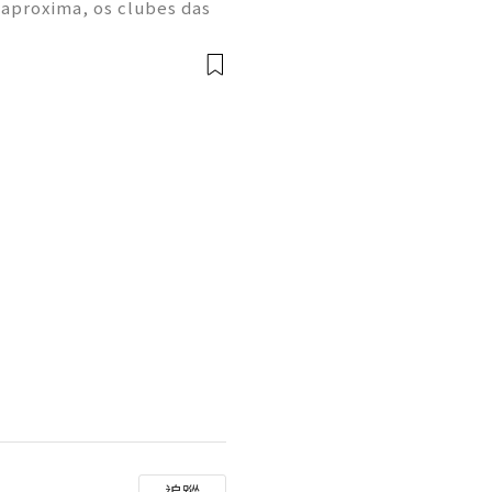
 aproxima, os clubes das
m períodos de treino inten
a despertarem grande inter