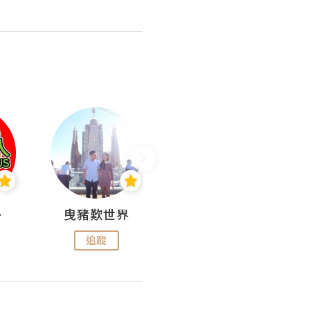
nius
曳豬歎世界
Koalascities (^O^)! @ UTravel
追蹤
追蹤