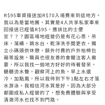
R$95車資接送加R$70入場費來到這地方。
我以為是當地團，其實是4人共享私家車來
回接送已經值R$95，應該比的士便
宜？？？園區場地經營仍是有花心思，吊
床，蕩繩，跳水台，乾淨洗手間更衣，獨
立小碼頭供休憩，額外付費的戶外枱椅包
箱等設施。職員也很友善的會關注客人需
要，所以我找一個地方好好的待著發呆，
聽聽流水聲，觀察河上的魚。早上水還
冷，加點風，所以我待到下午1點左右才落
水游泳。我相信河水質是好，因為大部分
都圍成私人經營的了，想免費體驗與享受
清澈河水也找不到門路。