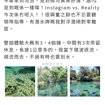
卡車來到河流。見到條河真係好清，跟IG
見到嘅係一樣㗎！Instagram vs. Reality
今次係冇呃人！！很興奮之餘也不忘要聽
領隊指導，有潛水牌嘅我對浮潛絕對零難
度。
整個體驗大概有3，4個鐘，中間有3次停留
休息，長達1公里多的。我當下隨波逐流，
順流而去，不過有時也要划水。
點擊圖片放大