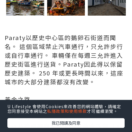
Paraty以歷史中心區的鵝卵石街道而聞
名。 這個區域禁止汽車通行，只允許步行
或自行車通行。 車輛僅在每週三允許進入
歷史街區進行送貨。Paraty因此得以保留
歷史建築。 250 年或更長時間以來，這座
城市的大部分建築都沒有改變。
黃金之路
U Lifestyle 會使用Cookies來改善您的網站體驗，請確定
1696 年在米納斯吉拉斯州山區發現世界上
您同意接受本網站之
私隱政策和使用條款
才可繼續瀏覽。
最豐富的金礦後，帕拉蒂成為向裡約熱內
我已閱讀及同意
盧以及從那裡向葡萄牙出口黃金的港口。