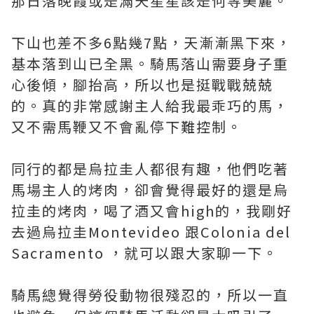
那日落晚霞或是滿天星星該是何等美麗。
下山也差不多6點幾7點，天漸漸黑下來，
基本落到山已全黑。騎馬落山需要身子重
心後傾，腳抬高，所以也是挺戰戰兢兢
的。真的非常感謝主人給我最乖巧的馬，
又不需馬鞭又不會亂停下難控制。
同行的都是烏拉圭人都很有趣，他們吃著
馬場主人的烤肉，卻會覺得最好的還是烏
拉圭的烤肉，喝了酒又會high的，我剛好
去過烏拉圭Montevideo 跟Colonia del
Sacramento ，就可以跟大家聊一下。
騎馬總覺得勞役動物很殘忍的，所以一直