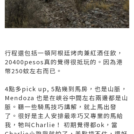
行程還包括一頓阿根廷烤肉兼紅酒任飲，
20400pesos真的覺得很抵玩的。因為港
幣250蚊左右而已。
4點多pick up, 5點幾到馬房，也是山脈，
Mendoza 也是在峽谷中間左右兩邊都是山
脈。聽一些騎馬技巧講解，就上馬出發
了。很好是主人安排最乖巧又專業的馬給
我，牠叫Charlie！ 初期覺得都ok，當
Charlie小跑我就怕了，差點控不住，還好