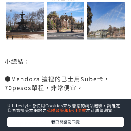
小總結：
●Mendoza 這裡的巴士用Sube卡，
70pesos單程，非常便宜。
●中央市場Centro Mercado 有烤肉餐
U Lifestyle 會使用Cookies來改善您的網站體驗，請確定
您同意接受本網站之
私隱政策和使用條款
才可繼續瀏覽。
廳，份量超大，價格也在5800pesos至
6400pesos 之間。
我已閱讀及同意