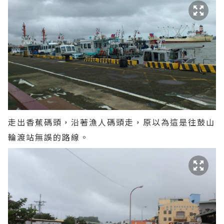
走出香蕉碼頭，沿著漁人碼頭走，原以為這是往鼓山
輪渡站無誤的路線。