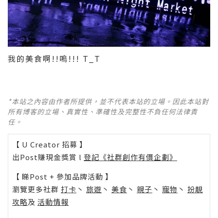
我的美食啊!!嗚!!! T_T
*本站之內容由作者所提供，並不代表本站的立場。因此本站對
所有博客的立場、真實性、準確性及完整性不負任何法律責
任。
【 U Creator 招募 】
出Post賺現金獎賞 l
登記《社群創作有價企劃》
【 睇Post + 參加品牌活動 】
瀏覽更多社群
打卡
丶
旅遊
丶
美食
丶
親子
丶
寵物
丶
扮靚
攻略
及
活動情報