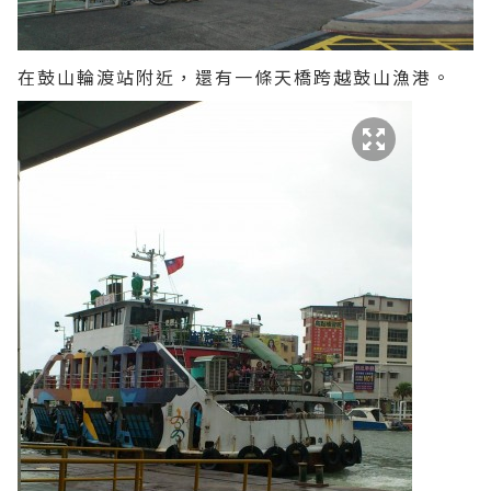
在鼓山輪渡站附近，還有一條天橋跨越鼓山漁港。