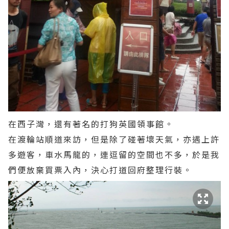
在西子灣，還有著名的打狗英國領事館。
在渡輪站順道來訪，但是除了碰著壞天氣，亦遇上許
多遊客，車水馬龍的，連逗留的空間也不多，於是我
們便放棄買票入內，決心打道回府整理行裝。