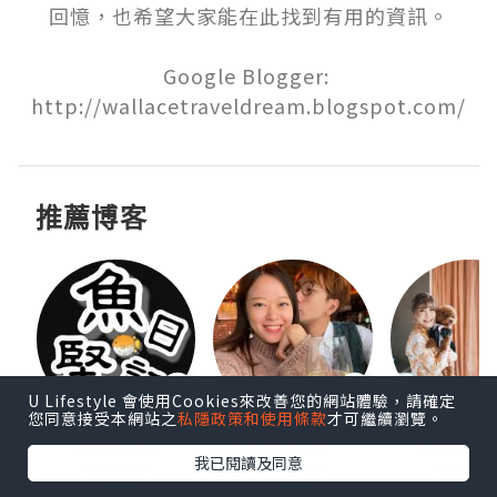
回憶，也希望大家能在此找到有用的資訊。

Google Blogger: 
http://wallacetraveldream.blogspot.com/
推薦博客
U Lifestyle 會使用Cookies來改善您的網站體驗，請確定
您同意接受本網站之
私隱政策和使用條款
才可繼續瀏覽。
urnal
魚堅日記
思思賢 ChillMyBabe
rikala
我已閱讀及同意
追蹤
追蹤
追蹤