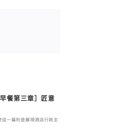
ton 早餐第三章］匠意
麼這一篇則是展現酒店行政主
上的溫泉蛋（溫泉卵）配吐