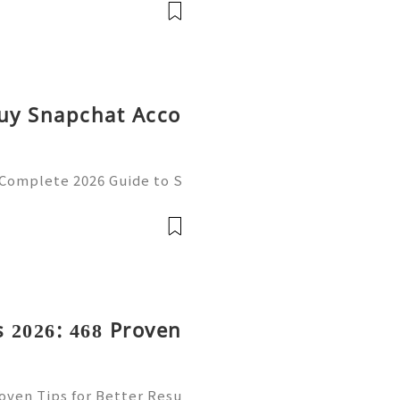
式的「溫泉卵」利用蛋白與蛋
境中慢煮 30-50 分鐘，鎖住
脂狀態。這種工法體現了日本
吐司的融合代替了傳統黃油，
Buy Snapchat Acco
 Complete 2026 Guide to S
cy 💫💎💲💫🌐✨💎Fast & R
💎💲💫🌐✨💎WhatsApp :+1
ram: @usadig
 2026: 468 Proven
oven Tips for Better Resu