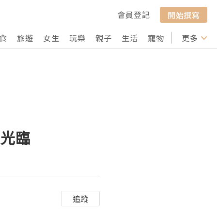
會員登記
開始撰寫
食
旅遊
女生
玩樂
親子
生活
寵物
行山
更多
打卡
迎光臨
追蹤