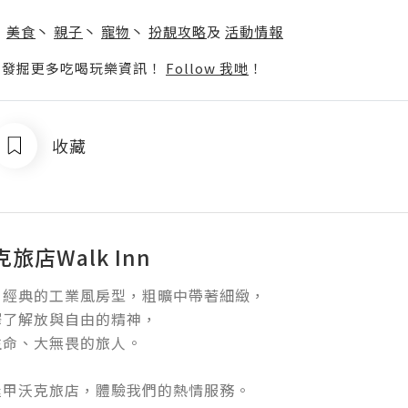
】
丶
美食
丶
親子
丶
寵物
丶
扮靚攻略
及
活動情報
p啦！發掘更多吃喝玩樂資訊！
Follow 我哋
！
收藏
旅店Walk Inn
經典的工業風房型，粗曠中帶著細緻，

了解放與自由的精神，

命、大無畏的旅人。

逢甲沃克旅店，體驗我們的熱情服務。