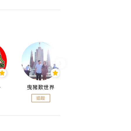
nius
曳豬歎世界
Koalascities (^O^)! @ UTravel
追蹤
追蹤