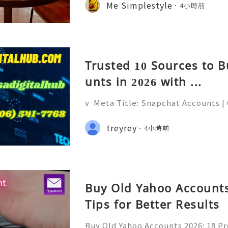
司，是極其講究時間與溫度的科學。日
Me Simplestyle
4小時前
黃凝固溫度不同——在恆溫 60-65℃ 的環
蛋黃的流心，讓蛋白達到類似豆腐的凝
人對「柔嫩」口感的極致追求，蛋黃與
是一種更輕盈的油脂來源。更
Trusted 10 Sources to 
unts in 2026 with ...
v Meta Title: Snapchat Accounts |
napchat Features, Security & Priva
eliable 24/7 Customer Support 💫
treyrey
4小時前
(506) 541-7768 💫💎💲💫🌐✨💎Teleg
Buy Old Yahoo Accounts
Tips for Better Results
Buy Old Yahoo Accounts 2026: 18 Pr