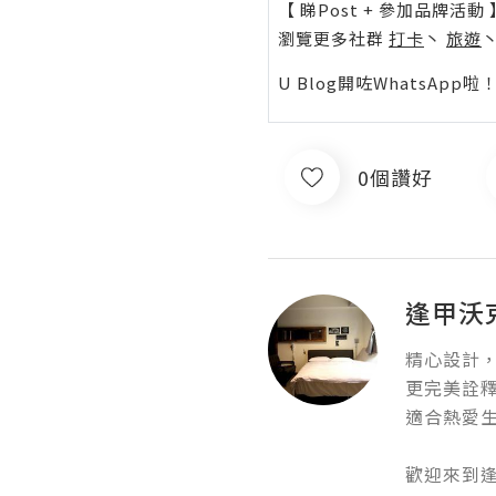
【 睇Post + 參加品牌活動 
瀏覽更多社群
打卡
丶
旅遊
U Blog開咗WhatsAp
0個讚好
逢甲沃克
精心設計，
更完美詮釋
適合熱愛生
歡迎來到