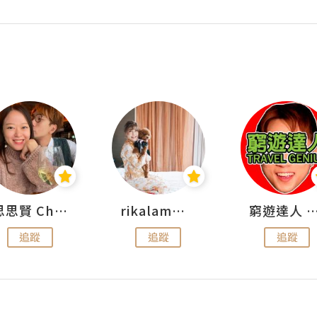
思思賢 ChillMyBabe
rikalammm
窮遊達人 Mr.TravelGe
追蹤
追蹤
追蹤