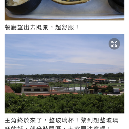
餐廳望出去既景，超舒服！
主角終於來了，整玻璃杯！黎到想整玻璃
杯的話，係分時間既，大家要注意喔！