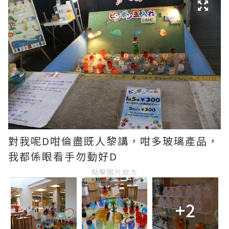
對我呢D咁倫盡既人黎講，咁多玻璃產品，
我都係眼看手勿動好D
點擊圖片放大
+2