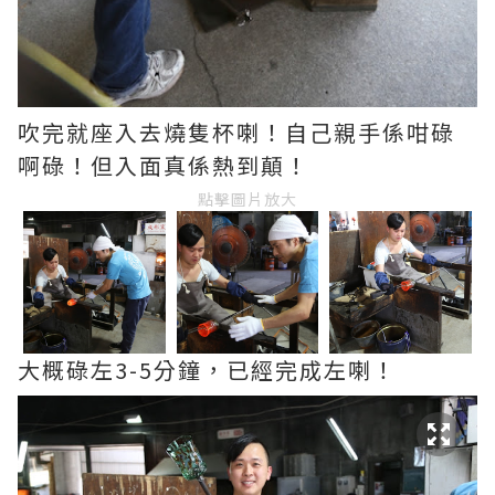
吹完就座入去燒隻杯喇！自己親手係咁碌
啊碌！但入面真係熱到顛！
點擊圖片放大
大概碌左3-5分鐘，已經完成左喇！