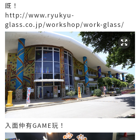
既！
http://www.ryukyu-
glass.co.jp/workshop/work-glass/
入面仲有GAME玩！