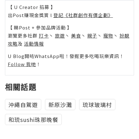
【 U Creator 招募 】
出Post賺現金獎賞 l
登記《社群創作有價企劃》
【 睇Post + 參加品牌活動 】
瀏覽更多社群
打卡
丶
旅遊
丶
美食
丶
親子
丶
寵物
丶
扮靚
攻略
及
活動情報
U Blog開咗WhatsApp啦！發掘更多吃喝玩樂資訊！
Follow 我哋
！
相關話題
沖繩自駕遊
新原沙灘
琉球玻璃村
和琉sushi珠那晚餐