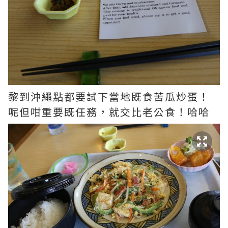
黎到沖繩點都要試下當地既食苦瓜炒蛋！
呢但咁重要既任務，就交比老公食！哈哈