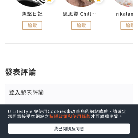
urnal
魚堅日記
思思賢 ChillMyBabe
rikala
追蹤
追蹤
追蹤
發表評論
登入
發表評論
U Lifestyle 會使用Cookies來改善您的網站體驗，請確定
您同意接受本網站之
私隱政策和使用條款
才可繼續瀏覽。
我已閱讀及同意