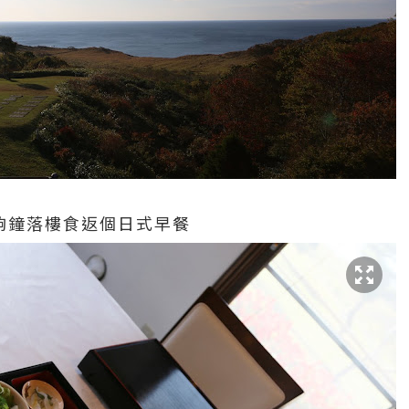
夠鐘落樓食返個日式早餐