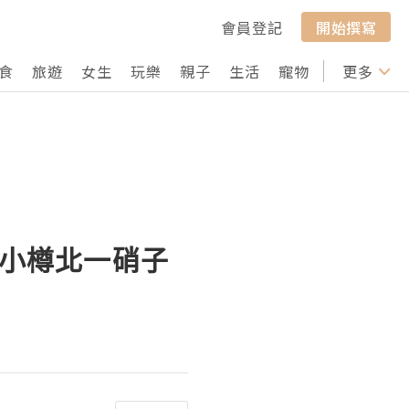
會員登記
開始撰寫
食
旅遊
女生
玩樂
親子
生活
寵物
行山
更多
打卡
/小樽北一硝子