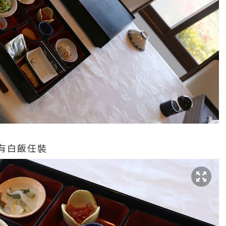
有白飯任裝