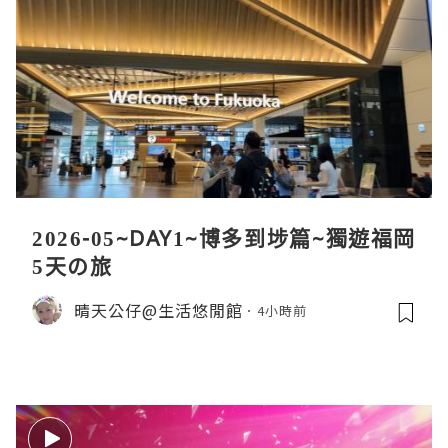
2026-05~DAY1~博多到埗篇~獨遊福岡
5天の旅
晴天公仔@生活悠閒館
4小時前