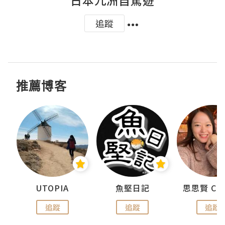
追蹤
推薦博客
urnal
UTOPIA
魚堅日記
追蹤
追蹤
追蹤