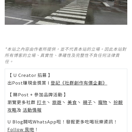
*本站之內容由作者所提供，並不代表本站的立場。因此本站對
所有博客的立場、真實性、準確性及完整性不負任何法律責
任。
【 U Creator 招募 】
出Post賺現金獎賞 l
登記《社群創作有價企劃》
【 睇Post + 參加品牌活動 】
瀏覽更多社群
打卡
丶
旅遊
丶
美食
丶
親子
丶
寵物
丶
扮靚
攻略
及
活動情報
U Blog開咗WhatsApp啦！發掘更多吃喝玩樂資訊！
Follow 我哋
！