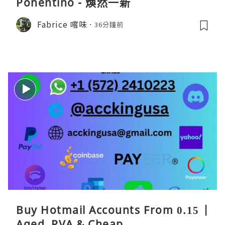
Ponentino - 煥然一新
Fabrice 嚐味
36分鐘前
Buy Hotmail Accounts From 0.15 |
Aged, PVA & Cheap