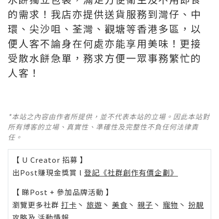
的需求！我店亦提供送貨服務到灣仔、中
環、尖沙咀、荃灣、觀塘等香港多區，以
便人客不論身在何處亦能享用美味！更接
受散水餅急單，務求方便一眾事務繁忙的
人客！
*本站之內容由作者所提供，並不代表本站的立場。因此本站對
所有博客的立場、真實性、準確性及完整性不負任何法律責
任。
【 U Creator 招募 】
出Post賺現金獎賞 l
登記《社群創作有價企劃》
【 睇Post + 參加品牌活動 】
瀏覽更多社群
打卡
丶
旅遊
丶
美食
丶
親子
丶
寵物
丶
扮靚
攻略
及
活動情報