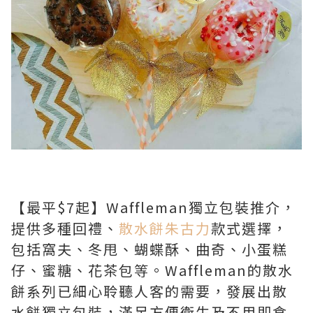
【最平$7起】Waffleman獨立包裝推介，
提供多種回禮、
散水餅朱古力
款式選擇，
包括窩夫、冬甩、蝴蝶酥、曲奇、小蛋糕
仔、蜜糖、花茶包等。Waffleman的散水
餅系列已細心聆聽人客的需要，發展出散
水餅獨立包裝，滿足方便衛生及不用即食