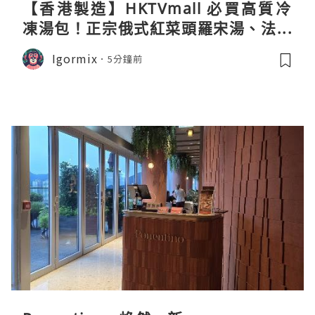
【香港製造】HKTVmall 必買高質冷
凍湯包！正宗俄式紅菜頭羅宋湯、法式
龍蝦濃湯與生酮膠原蛋白骨頭湯全攻略
Igormix
5分鐘前