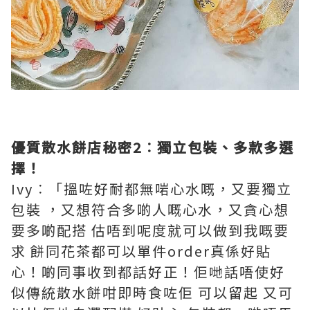
優質散水餅店秘密2︰獨立包裝、多款多選
擇！
Ivy︰「搵咗好耐都無啱心水嘅，又要獨立
包裝 ，又想符合多啲人嘅心水，又貪心想
要多啲配搭 估唔到呢度就可以做到我嘅要
求 餅同花茶都可以單件order真係好貼
心！啲同事收到都話好正！佢哋話唔使好
似傳統散水餅咁即時食咗佢 可以留起 又可