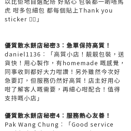
以比佢地自選配搭 好貼心 包裝都一啲唔馬
虎 咁多包細包 都每個貼上Thank you
sticker 👍🏻」
優質散水餅店秘密3︰急單保持高質！
daniel1136︰「高質小店！靚靚包裝，送
貨快！用心製作，有homemade 嘅感覺，
同事收到都好大力咁讚！另外雖然今次好
急要訂，但服務仍然好高質！店主好用心
咁了解客人嘅需要，再細心咁配合！值得
支持嘅小店」
優質散水餅店秘密4︰服務熱心友善！
Pak Wang Chung︰「Good service